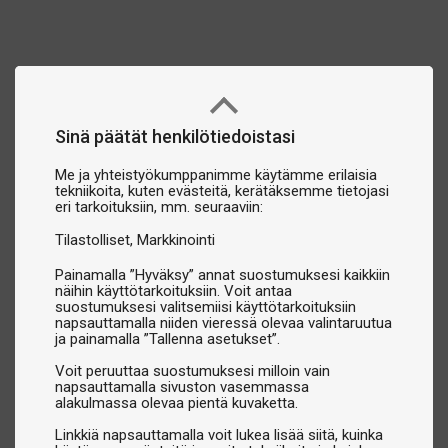
Sinä päätät henkilötiedoistasi
Me ja yhteistyökumppanimme käytämme erilaisia
tekniikoita, kuten evästeitä, kerätäksemme tietojasi
eri tarkoituksiin, mm. seuraaviin:
Tilastolliset
Markkinointi
Painamalla ”Hyväksy” annat suostumuksesi kaikkiin
näihin käyttötarkoituksiin. Voit antaa
suostumuksesi valitsemiisi käyttötarkoituksiin
napsauttamalla niiden vieressä olevaa valintaruutua
ja painamalla ”Tallenna asetukset”.
Voit peruuttaa suostumuksesi milloin vain
napsauttamalla sivuston vasemmassa
alakulmassa olevaa pientä kuvaketta.
Linkkiä napsauttamalla voit lukea lisää siitä, kuinka