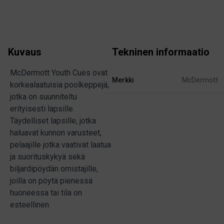
Kuvaus
Tekninen informaatio
McDermott Youth Cues ovat
Merkki
McDermott
korkealaatuisia poolkeppejä,
jotka on suunniteltu
erityisesti lapsille.
Täydelliset lapsille, jotka
haluavat kunnon varusteet,
pelaajille jotka vaativat laatua
ja suorituskykyä sekä
biljardipöydän omistajille,
joilla on pöytä pienessä
huoneessa tai tila on
esteellinen.