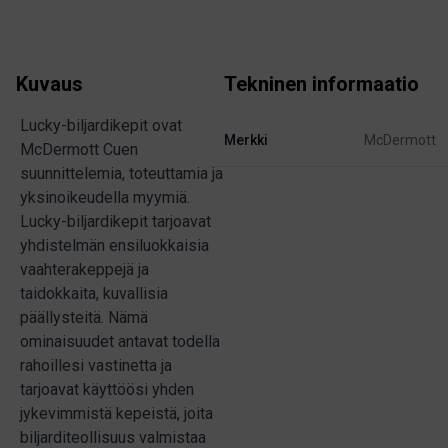
Kuvaus
Tekninen informaatio
Lucky-biljardikepit ovat
Merkki
McDermott
McDermott Cuen
suunnittelemia, toteuttamia ja
yksinoikeudella myymiä.
Lucky-biljardikepit tarjoavat
yhdistelmän ensiluokkaisia
vaahterakeppejä ja
taidokkaita, kuvallisia
päällysteitä. Nämä
ominaisuudet antavat todella
rahoillesi vastinetta ja
tarjoavat käyttöösi yhden
jykevimmistä kepeistä, joita
biljarditeollisuus valmistaa