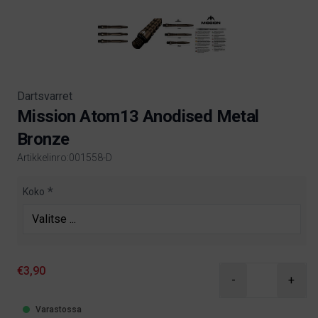
Dartsvarret
Mission Atom13 Anodised Metal
Bronze
Artikkelinro:001558-D
Product information
Koko
€3,90
-
+
Varastossa