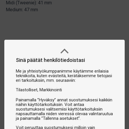
Midi (Tweenie): 41 mm
Medium: 47 mm
Sinä päätät henkilötiedoistasi
Me ja yhteistyökumppanimme käytämme erilaisia
tekniikoita, kuten evästeitä, kerätäksemme tietojasi
eri tarkoituksiin, mm. seuraaviin:
Tilastolliset
Markkinointi
Painamalla ”Hyväksy” annat suostumuksesi kaikkiin
näihin käyttötarkoituksiin. Voit antaa
suostumuksesi valitsemiisi käyttötarkoituksiin
napsauttamalla niiden vieressä olevaa valintaruutua
ja painamalla ”Tallenna asetukset”.
Voit peruuttaa suostumuksesi milloin vain