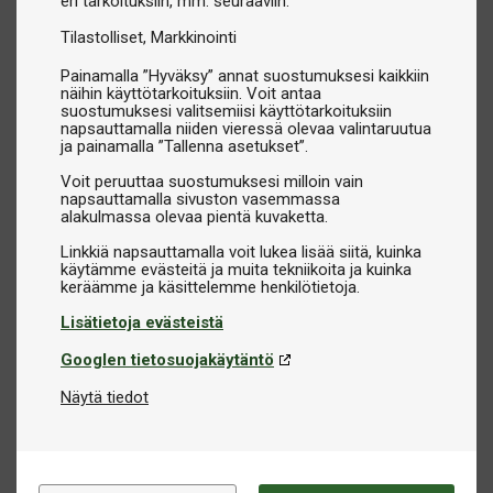
eri tarkoituksiin, mm. seuraaviin:
Tilastolliset
Markkinointi
Painamalla ”Hyväksy” annat suostumuksesi kaikkiin
näihin käyttötarkoituksiin. Voit antaa
suostumuksesi valitsemiisi käyttötarkoituksiin
napsauttamalla niiden vieressä olevaa valintaruutua
ja painamalla ”Tallenna asetukset”.
Voit peruuttaa suostumuksesi milloin vain
napsauttamalla sivuston vasemmassa
alakulmassa olevaa pientä kuvaketta.
Linkkiä napsauttamalla voit lukea lisää siitä, kuinka
käytämme evästeitä ja muita tekniikoita ja kuinka
Lisätietoja evästeistä
Googlen tietosuojakäytäntö
Näytä tiedot