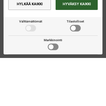
HYLKÄÄ KAIKKI
HYVÄKSY KAIKKI
Välttämättömät
Tilastolliset
Markkinointi
Ota yhteyttä
Linnankatu 33
Turku, FI
(02) 251 9913