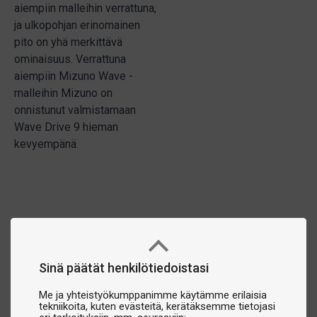
aiempiin malleihin verrattuna,
ja ulkopohjan erinomainen
pito on yhä merkittävä
ominaisuus. Verrattuna
aiempiin Mizuno Wave -
malleihin Mizuno on
onnistunut valmistamaan
Wave Drive 9 hieman
kevyempänä.
Sinä päätät henkilötiedoistasi
Me ja yhteistyökumppanimme käytämme erilaisia
tekniikoita, kuten evästeitä, kerätäksemme tietojasi