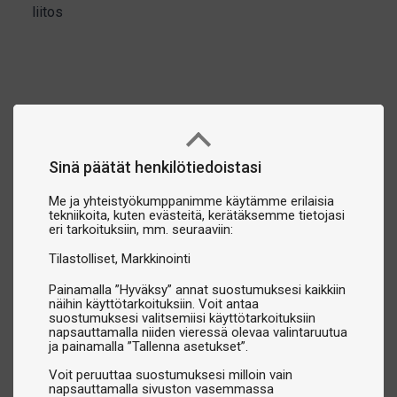
liitos
Sinä päätät henkilötiedoistasi
Me ja yhteistyökumppanimme käytämme erilaisia
tekniikoita, kuten evästeitä, kerätäksemme tietojasi
eri tarkoituksiin, mm. seuraaviin:
Tilastolliset
Markkinointi
Painamalla ”Hyväksy” annat suostumuksesi kaikkiin
näihin käyttötarkoituksiin. Voit antaa
suostumuksesi valitsemiisi käyttötarkoituksiin
napsauttamalla niiden vieressä olevaa valintaruutua
ja painamalla ”Tallenna asetukset”.
Voit peruuttaa suostumuksesi milloin vain
napsauttamalla sivuston vasemmassa