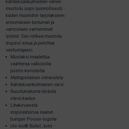
kahdeksankulmainen varren
muotoilu sopii luonnollisesti
käden muotoihin tarjotakseen
erinomaisen tuntuman ja
varmistaen varmemmat
lyönnit. Sen rohkea muotoilu
inspiroi sinua ja pelottaa
vastustajaasi.
Mustaksi maalattua
vaahteraa valkoisilla
points-koristeilla
Mattapintainen viimeistely
Kahdeksankulmainen varsi
Ruostumatonta terästä
oleva kaulus
Lihakirveestä
inspiraationsa saanut
bumper Poison-logolla
Uni-loc® Bullet Joint -