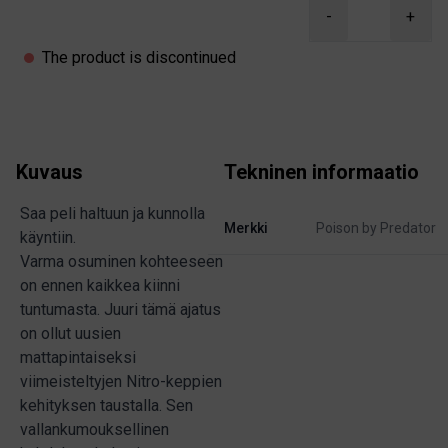
Product information
-
+
The product is discontinued
Kuvaus
Tekninen informaatio
Saa peli haltuun ja kunnolla
Merkki
Poison by Predator
käyntiin.
Varma osuminen kohteeseen
on ennen kaikkea kiinni
tuntumasta. Juuri tämä ajatus
on ollut uusien
mattapintaiseksi
viimeisteltyjen Nitro-keppien
kehityksen taustalla. Sen
vallankumouksellinen