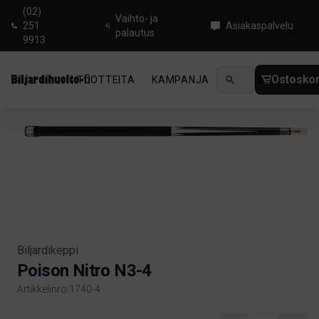
(02)
Vaihto- ja
251
Asiakaspalvelu
palautus
9913
Ostoskor
TUOTTEITA
KAMPANJA
UUTUUDET
OHJ
Koti
/
Biljardi
/
Biljardikepit
/
Biljardikepit
/
Poison Nitro N3-4
Biljardikeppi
Poison Nitro N3-4
Artikkelinro:1740-4