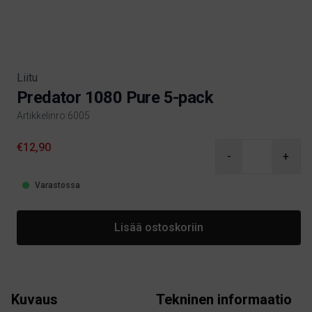
Liitu
Predator 1080 Pure 5-pack
Artikkelinro:6005
Product information
€12,90
-
+
Varastossa
Lisää ostoskoriin
Kuvaus
Tekninen informaatio