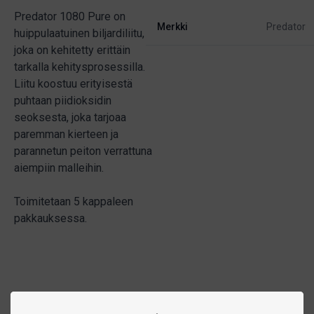
Predator 1080 Pure on
Merkki
Predator
huippulaatuinen biljardiliitu,
joka on kehitetty erittäin
tarkalla kehitysprosessilla.
Liitu koostuu erityisestä
puhtaan piidioksidin
seoksesta, joka tarjoaa
paremman kierteen ja
parannetun peiton verrattuna
aiempiin malleihin.
Toimitetaan 5 kappaleen
pakkauksessa.