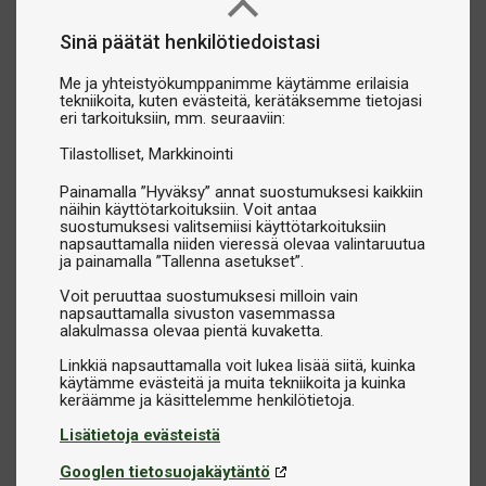
Sinä päätät henkilötiedoistasi
Me ja yhteistyökumppanimme käytämme erilaisia
tekniikoita, kuten evästeitä, kerätäksemme tietojasi
eri tarkoituksiin, mm. seuraaviin:
Tilastolliset
Markkinointi
Painamalla ”Hyväksy” annat suostumuksesi kaikkiin
näihin käyttötarkoituksiin. Voit antaa
suostumuksesi valitsemiisi käyttötarkoituksiin
napsauttamalla niiden vieressä olevaa valintaruutua
ja painamalla ”Tallenna asetukset”.
Voit peruuttaa suostumuksesi milloin vain
napsauttamalla sivuston vasemmassa
alakulmassa olevaa pientä kuvaketta.
Linkkiä napsauttamalla voit lukea lisää siitä, kuinka
käytämme evästeitä ja muita tekniikoita ja kuinka
Lisätietoja evästeistä
Googlen tietosuojakäytäntö