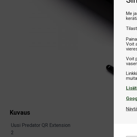
Si
Me ja
kerät
Tilast
Paina
Voit 
viere
Voit 
vasem
Linkk
Lisät
Goog
Näytä
Kuvaus
Uusi Predator QR Extension
2