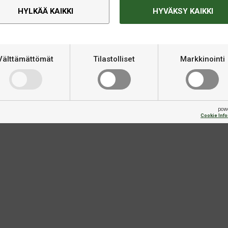
ettu Uni-Loc
HYLKÄÄ KAIKKI
HYVÄKSY KAIKKI
 jopa 7 cm pituutta buttihelaan
oleva kumibumber ja asenna Uni-
Välttämättömät
Tilastolliset
Markkinointi
QR Extension
pow
Cookie Inf