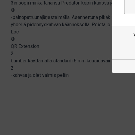
3in sopii minkä tahansa Predator-kepin kanssa ja on varust
®
-painopatruunajärjestelmällä. Asennettuna pikakiinnike lisää
yhdellä pidennyskahvan käännöksellä. Poista jo olemassa 
Loc
®
QR Extension
2
bumber käyttämällä standardi 6 mm kuusioavainta, käännä 
2
-kahvaa ja olet valmis peliin.