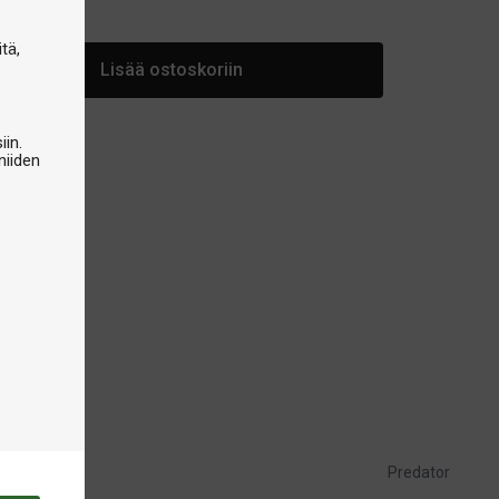
arastossa
tä,
Lisää ostoskoriin
iin.
niiden
Predator