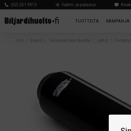
(02) 251 9913
Vaihto- ja palautus
Asiak
TUOTTEITA
KAMPANJA
Koti
/
Biljardi
/
Tarvikkeet biljardkepille
/
Jatkot
/
Predator