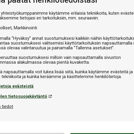
nä päätät henkilötiedoistasi
V
 yhteistyökumppanimme käytämme erilaisia tekniikoita, kuten evästei
äksemme tietojasi eri tarkoituksiin, mm. seuraaviin:
olliset
Markkinointi
malla ”Hyväksy” annat suostumuksesi kaikkiin näihin käyttötarkoituks
antaa suostumuksesi valitsemiisi käyttötarkoituksiin napsauttamalla 
ssä olevaa valintaruutua ja painamalla ”Tallenna asetukset”.
peruuttaa suostumuksesi milloin vain napsauttamalla sivuston
massa alakulmassa olevaa pientä kuvaketta.
iä napsauttamalla voit lukea lisää siitä, kuinka käytämme evästeitä ja
ietoja evästeistä
len tietosuojakäytäntö
 tiedot
Tekninen informaatio
Merkki