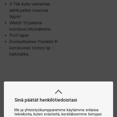
V-Tek-kuitu vaimentaa
ääntä pallon osuessa
tippiin
iMatch 10 palasta
koostuva liitosrakenne
ProV taper
Ensiluokkainen Predator 8-
kerroksinen Victory tip -
kärkinahka
Sinä päätät henkilötiedoistasi
Me ja yhteistyökumppanimme käytämme erilaisia
tekniikoita, kuten evästeitä, kerätäksemme tietojasi