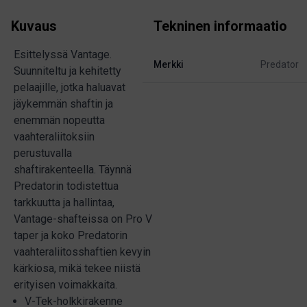
Kuvaus
Tekninen informaatio
Esittelyssä Vantage.
Merkki
Predator
Suunniteltu ja kehitetty
pelaajille, jotka haluavat
jäykemmän shaftin ja
enemmän nopeutta
vaahteraliitoksiin
perustuvalla
shaftirakenteella. Täynnä
Predatorin todistettua
tarkkuutta ja hallintaa,
Vantage-shafteissa on Pro V
taper ja koko Predatorin
vaahteraliitosshaftien kevyin
kärkiosa, mikä tekee niistä
erityisen voimakkaita.
V-Tek-holkkirakenne