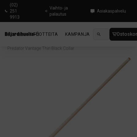
(02)
Vaihto- ja
251
Asiakaspalvelu
palautus
9913
Ostoskor
TUOTTEITA
KAMPANJA
UUTUUDET
OHJ
Koti
/
Biljardi
/
Biljardikepit
/
Shafts
/
Predator Vantage Thin Black Collar