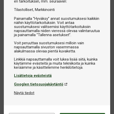
eri tarkoituksiin, mm. seuraaviin:
Tilastolliset
Markkinointi
Painamalla ”Hyväksy” annat suostumuksesi kaikkiin
näihin käyttötarkoituksiin. Voit antaa
suostumuksesi valitsemiisi käyttötarkoituksiin
napsauttamalla niiden vieressä olevaa valintaruutua
ja painamalla ”Tallenna asetukset”.
Voit peruuttaa suostumuksesi milloin vain
napsauttamalla sivuston vasemmassa
alakulmassa olevaa pientä kuvaketta.
Linkkiä napsauttamalla voit lukea lisää siitä, kuinka
käytämme evästeitä ja muita tekniikoita ja kuinka
Lisätietoja evästeistä
Googlen tietosuojakäytäntö
Näytä tiedot