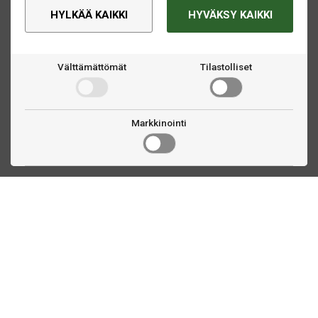
HYLKÄÄ KAIKKI
HYVÄKSY KAIKKI
Välttämättömät
Tilastolliset
Markkinointi
Ota yhteyttä
Linnankatu 33
Turku, FI
(02) 251 9913