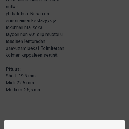
sulka-
yhdistelmä. Niissä on
erinomainen kestävyys ja
iskunhallinta, sekä
täydellinen 90° siipimuotoilu
tasaisen lentoradan
saavuttamiseksi. Toimitetaan
kolmen kappaleen settinä.
Pituus:
Short: 19,5 mm
Midi: 22,5 mm
Medium: 25,5 mm