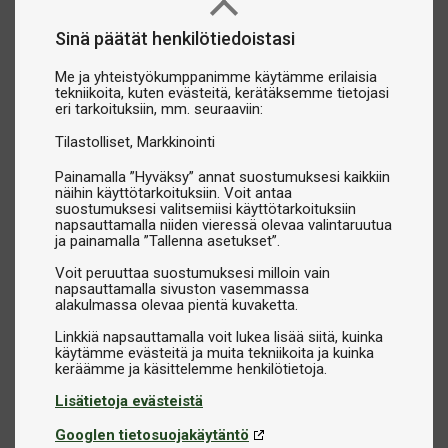
Sinä päätät henkilötiedoistasi
Me ja yhteistyökumppanimme käytämme erilaisia
tekniikoita, kuten evästeitä, kerätäksemme tietojasi
eri tarkoituksiin, mm. seuraaviin:
Tilastolliset
Markkinointi
Painamalla ”Hyväksy” annat suostumuksesi kaikkiin
näihin käyttötarkoituksiin. Voit antaa
suostumuksesi valitsemiisi käyttötarkoituksiin
napsauttamalla niiden vieressä olevaa valintaruutua
ja painamalla ”Tallenna asetukset”.
Voit peruuttaa suostumuksesi milloin vain
napsauttamalla sivuston vasemmassa
alakulmassa olevaa pientä kuvaketta.
Linkkiä napsauttamalla voit lukea lisää siitä, kuinka
käytämme evästeitä ja muita tekniikoita ja kuinka
Lisätietoja evästeistä
Googlen tietosuojakäytäntö