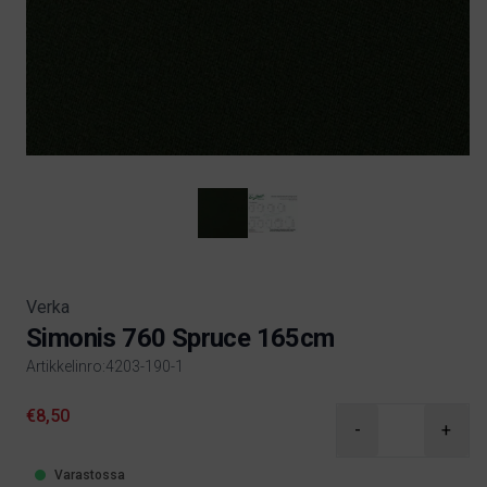
Verka
Simonis 760 Spruce 165cm
Artikkelinro:4203-190-1
Product information
€8,50
-
+
Varastossa