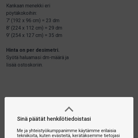
Kankaan menekki eri
pöytäkokoihin:
7' (192 x 96 cm) = 23 dm
8' (224 x 112 cm) = 29 dm
9' (254 x 127 cm) = 35 dm
Hinta on per desimetri.
Syötä haluamasi dm-määrä ja
lisää ostoskoriin.
Sinä päätät henkilötiedoistasi
Me ja yhteistyökumppanimme käytämme erilaisia
tekniikoita, kuten evästeitä, kerätäksemme tietojasi