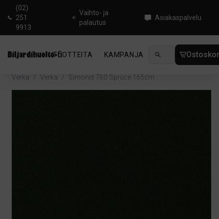
(02)
Vaihto- ja
251
Asiakaspalvelu
palautus
9913
Ostoskor
TUOTTEITA
KAMPANJA
UUTUUDET
OHJ
Koti
/
Biljardi
/
Tarvikkeet biljardipöydälle
/
Pöydänhuolto
/
Verka
/
Verka
/
Simonis 760 Spruce 165cm