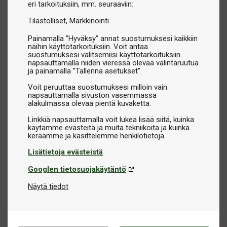
eri tarkoituksiin, mm. seuraaviin:
Tilastolliset
Markkinointi
Painamalla ”Hyväksy” annat suostumuksesi kaikkiin
näihin käyttötarkoituksiin. Voit antaa
suostumuksesi valitsemiisi käyttötarkoituksiin
napsauttamalla niiden vieressä olevaa valintaruutua
ja painamalla ”Tallenna asetukset”.
Voit peruuttaa suostumuksesi milloin vain
napsauttamalla sivuston vasemmassa
alakulmassa olevaa pientä kuvaketta.
Linkkiä napsauttamalla voit lukea lisää siitä, kuinka
käytämme evästeitä ja muita tekniikoita ja kuinka
Lisätietoja evästeistä
Googlen tietosuojakäytäntö
Näytä tiedot