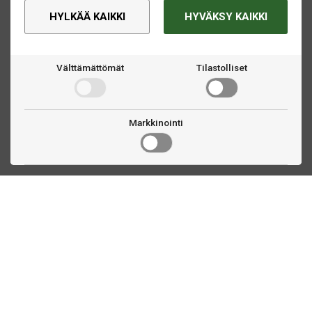
HYLKÄÄ KAIKKI
HYVÄKSY KAIKKI
Välttämättömät
Tilastolliset
Markkinointi
Ota yhteyttä
Linnankatu 33
Turku, FI
(02) 251 9913