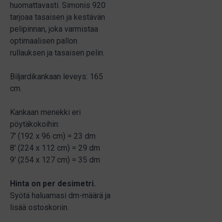
huomattavasti. Simonis 920
tarjoaa tasaisen ja kestävän
pelipinnan, joka varmistaa
optimaalisen pallon
rullauksen ja tasaisen pelin.
Biljardikankaan leveys: 165
cm.
Kankaan menekki eri
pöytäkokoihin:
7' (192 x 96 cm) = 23 dm
8' (224 x 112 cm) = 29 dm
9' (254 x 127 cm) = 35 dm
Hinta on per desimetri.
Syötä haluamasi dm-määrä ja
lisää ostoskoriin.