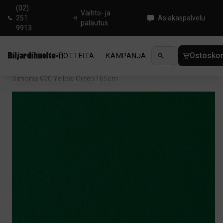
(02)
Vaihto- ja
251
Asiakaspalvelu
palautus
9913
Ostoskor
TUOTTEITA
KAMPANJA
UUTUUDET
OHJ
Koti
/
Biljardi
/
Tarvikkeet biljardipöydälle
/
Verka
/
Verka
/
Simonis 920 Yellow Green 165cm