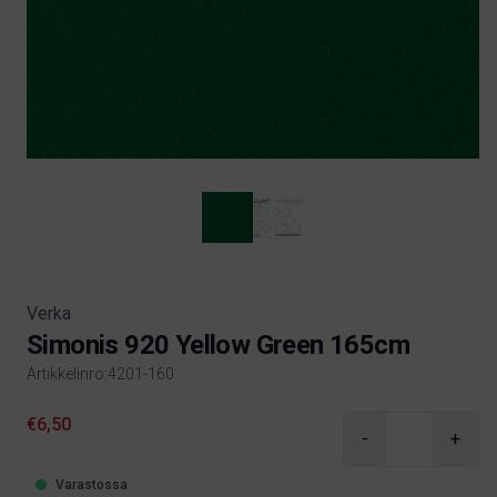
Verka
Simonis 920 Yellow Green 165cm
Artikkelinro:4201-160
Product information
€6,50
-
+
Varastossa