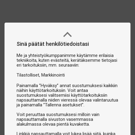
Sinä päätät henkilötiedoistasi
Me ja yhteistyökumppanimme käytämme erilaisia
tekniikoita, kuten evästeitä, kerätäksemme tietojasi
eri tarkoituksiin, mm. seuraaviin:
Tilastolliset
Markkinointi
Painamalla ”Hyväksy” annat suostumuksesi kaikkiin
näihin käyttötarkoituksiin. Voit antaa
suostumuksesi valitsemiisi käyttötarkoituksiin
napsauttamalla niiden vieressä olevaa valintaruutua
ja painamalla ”Tallenna asetukset”.
Voit peruuttaa suostumuksesi milloin vain
napsauttamalla sivuston vasemmassa
alakulmassa olevaa pientä kuvaketta.
Linkkiä napsauttamalla voit lukea lisää siitä, kuinka