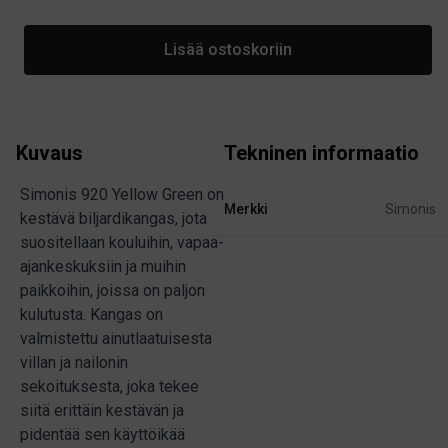
Lisää ostoskoriin
Kuvaus
Tekninen informaatio
Simonis 920 Yellow Green on
Merkki
Simonis
kestävä biljardikangas, jota
suositellaan kouluihin, vapaa-
ajankeskuksiin ja muihin
paikkoihin, joissa on paljon
kulutusta. Kangas on
valmistettu ainutlaatuisesta
villan ja nailonin
sekoituksesta, joka tekee
siitä erittäin kestävän ja
pidentää sen käyttöikää