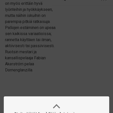
on myös erittäin hyvä
lyönteihin ja hyökkäykseen,
mutta näihin iskuihin on
parempia pitkiä ratkaisuja.
Pallojen estäminen on upeaa
sen kaikissa variaatioissa;
rannetta käyttäen tai ilman,
aktiivisesti tai passiivisesti.
Ruotsin mestari ja
kansallispelaaja Fabian
Akerström pelaa
Dornenglanzilla.