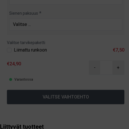
Sienen paksuus
Valitse tarvikepaketti
Liimattu runkoon
€7,50
€24,90
-
+
Varastossa
VALITSE VAIHTOEHTO
Liittyvät tuotteet