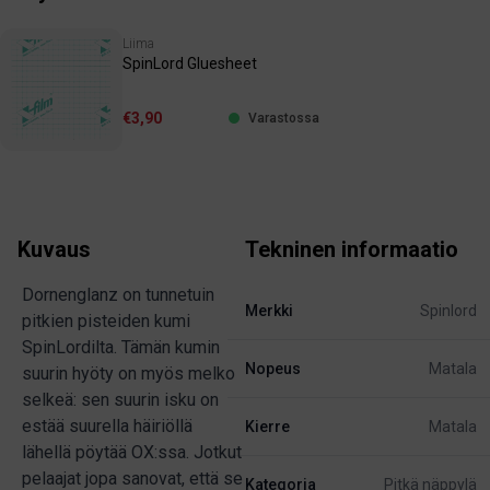
Liima
SpinLord Gluesheet
€3,90
Varastossa
Kuvaus
Tekninen informaatio
Dornenglanz on tunnetuin
Merkki
Spinlord
pitkien pisteiden kumi
SpinLordilta. Tämän kumin
Nopeus
Matala
suurin hyöty on myös melko
selkeä: sen suurin isku on
estää suurella häiriöllä
Kierre
Matala
lähellä pöytää OX:ssa. Jotkut
pelaajat jopa sanovat, että se
Kategoria
Pitkä näppylä