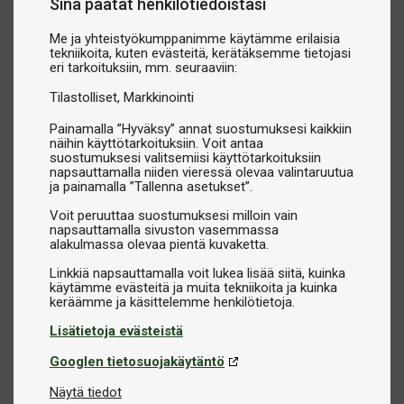
Sinä päätät henkilötiedoistasi
Me ja yhteistyökumppanimme käytämme erilaisia
tekniikoita, kuten evästeitä, kerätäksemme tietojasi
eri tarkoituksiin, mm. seuraaviin:
Tilastolliset
Markkinointi
Painamalla ”Hyväksy” annat suostumuksesi kaikkiin
näihin käyttötarkoituksiin. Voit antaa
suostumuksesi valitsemiisi käyttötarkoituksiin
napsauttamalla niiden vieressä olevaa valintaruutua
ja painamalla ”Tallenna asetukset”.
Voit peruuttaa suostumuksesi milloin vain
napsauttamalla sivuston vasemmassa
alakulmassa olevaa pientä kuvaketta.
Linkkiä napsauttamalla voit lukea lisää siitä, kuinka
käytämme evästeitä ja muita tekniikoita ja kuinka
Lisätietoja evästeistä
Googlen tietosuojakäytäntö
Näytä tiedot