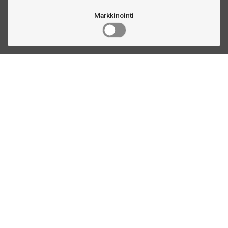
Markkinointi
Ota yhteyttä
Linnankatu 33
Turku, FI
(02) 251 9913
myynti@biljardihuolto.fi
Asiakaspalvelu
Tilalaskenta biljardipöytä