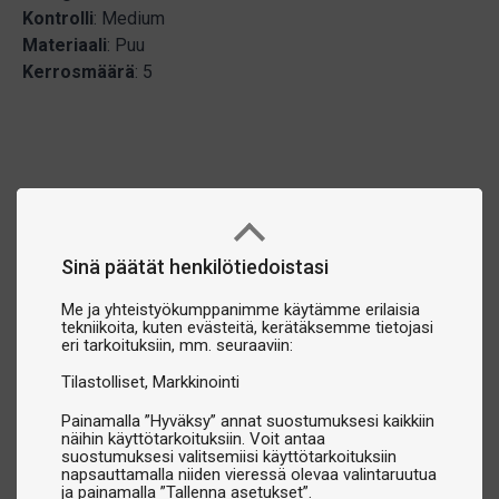
Kontrolli
: Medium
Materiaali
: Puu
Kerrosmäärä
: 5
Sinä päätät henkilötiedoistasi
Me ja yhteistyökumppanimme käytämme erilaisia
tekniikoita, kuten evästeitä, kerätäksemme tietojasi
eri tarkoituksiin, mm. seuraaviin:
Tilastolliset
Markkinointi
Painamalla ”Hyväksy” annat suostumuksesi kaikkiin
näihin käyttötarkoituksiin. Voit antaa
suostumuksesi valitsemiisi käyttötarkoituksiin
napsauttamalla niiden vieressä olevaa valintaruutua
ja painamalla ”Tallenna asetukset”.