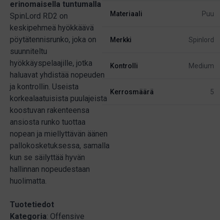
erinomaisella tuntumalla
Materiaali
Puu
SpinLord RD2 on
keskipehmeä hyökkäävä
pöytätennisrunko, joka on
Merkki
Spinlord
suunniteltu
hyökkäyspelaajille, jotka
Kontrolli
Medium
haluavat yhdistää nopeuden
ja kontrollin. Useista
Kerrosmäärä
5
korkealaatuisista puulajeista
koostuvan rakenteensa
ansiosta runko tuottaa
nopean ja miellyttävän äänen
pallokosketuksessa, samalla
kun se säilyttää hyvän
hallinnan nopeudestaan
huolimatta.
Tuotetiedot
Kategoria
: Offensive