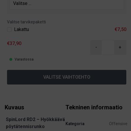
Valitse tarvikepaketti
Lakattu
€7,50
€37,90
-
+
Varastossa
VALITSE VAIHTOEHTO
Kuvaus
Tekninen informaatio
SpinLord RD2 – Hyökkäävä
Kategoria
Offensive
pöytätennisrunko