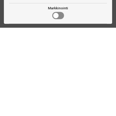
Markkinointi
Ota yhteyttä
Linnankatu 33
Turku, FI
(02) 251 9913
myynti@biljardihuolto.fi
Asiakaspalvelu
Tilalaskenta biljardipöytä