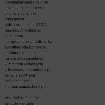
pöytätennismailaa voidaan
käyttää sekä sisällä että
ulkona, ja se tarjoaa
erinomaiset
pelinominaisuudet. STIGA
Seasons Anywhere on
valmistettu
hunajakennorakenteella, mikä
tarkoittaa, että lyöntipinta
koostuu lukuisista pienistä
rei'istä, jotka parantavat
kumipinnan kestävyyttä
erilaisissa ympäristöissä ja
samalla säilyttävät
maksimaalisen
kierreominaisuuden ja pidon.
Vettä hylkivä materiaali
säilyttää kierteen