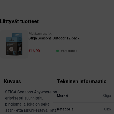
Liittyvät tuotteet
Pöytätennispallot
Stiga Seasons Outdoor 12-pack
€16,90
Varastossa
Kuvaus
Tekninen informaatio
STIGA Seasons Anywhere on
Merkki
Stiga
erityisesti suunniteltu
pingismaila, joka on sekä
Kategoria
Ulko
sään- että iskunkestävä. Tätä