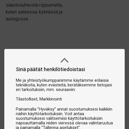
sääolosuhteista riippumatta,
kuten sateessa, kylmässä ja
auringossa.
Sinä päätät henkilötiedoistasi
Me ja yhteistyökumppanimme käytämme erilaisia
tekniikoita, kuten evästeitä, kerätäksemme tietojasi
eri tarkoituksiin, mm. seuraaviin:
Tilastolliset
Markkinointi
Painamalla ”Hyväksy” annat suostumuksesi kaikkiin
näihin käyttötarkoituksiin. Voit antaa
suostumuksesi valitsemiisi käyttötarkoituksiin
napsauttamalla niiden vieressä olevaa valintaruutua
ja painamalla ”Tallenna asetukset”.