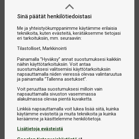
Sinä päätät henkilötiedoistasi
Me ja yhteistyökumppanimme käytämme erilaisia
tekniikoita, kuten evästeitä, kerätäksemme tietojasi
eri tarkoituksiin, mm. seuraaviin:
Tilastolliset
Markkinointi
Painamalla ”Hyväksy” annat suostumuksesi kaikkiin
näihin käyttötarkoituksiin. Voit antaa
suostumuksesi valitsemiisi käyttötarkoituksiin
napsauttamalla niiden vieressä olevaa valintaruutua
ja painamalla ”Tallenna asetukset”.
Voit peruuttaa suostumuksesi milloin vain
napsauttamalla sivuston vasemmassa
alakulmassa olevaa pientä kuvaketta.
Linkkiä napsauttamalla voit lukea lisää siitä, kuinka
käytämme evästeitä ja muita tekniikoita ja kuinka
Lisätietoja evästeistä