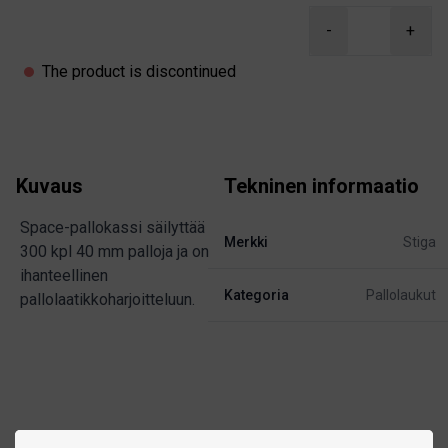
Product information
-
+
The product is discontinued
Kuvaus
Tekninen informaatio
Space-pallokassi säilyttää
Merkki
Stiga
300 kpl 40 mm palloja ja on
ihanteellinen
Kategoria
Pallolaukut
pallolaatikkoharjoitteluun.