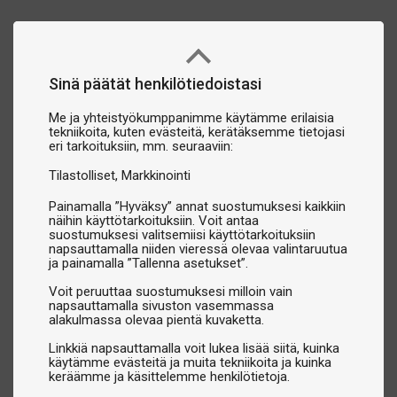
Sinä päätät henkilötiedoistasi
Me ja yhteistyökumppanimme käytämme erilaisia
tekniikoita, kuten evästeitä, kerätäksemme tietojasi
eri tarkoituksiin, mm. seuraaviin:
Tilastolliset
Markkinointi
Painamalla ”Hyväksy” annat suostumuksesi kaikkiin
näihin käyttötarkoituksiin. Voit antaa
suostumuksesi valitsemiisi käyttötarkoituksiin
napsauttamalla niiden vieressä olevaa valintaruutua
ja painamalla ”Tallenna asetukset”.
Voit peruuttaa suostumuksesi milloin vain
napsauttamalla sivuston vasemmassa
alakulmassa olevaa pientä kuvaketta.
Linkkiä napsauttamalla voit lukea lisää siitä, kuinka
käytämme evästeitä ja muita tekniikoita ja kuinka