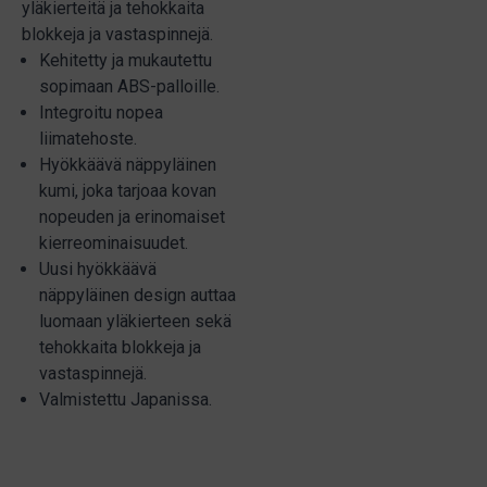
yläkierteitä ja tehokkaita
blokkeja ja vastaspinnejä.
Kehitetty ja mukautettu
sopimaan ABS-palloille.
Integroitu nopea
liimatehoste.
Hyökkäävä näppyläinen
kumi, joka tarjoaa kovan
nopeuden ja erinomaiset
kierreominaisuudet.
Uusi hyökkäävä
näppyläinen design auttaa
luomaan yläkierteen sekä
tehokkaita blokkeja ja
vastaspinnejä.
Valmistettu Japanissa.