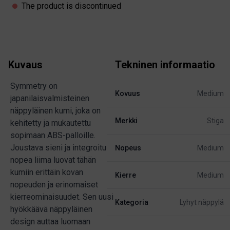
The product is discontinued
Kuvaus
Tekninen informaatio
Symmetry on
Kovuus
Medium
japanilaisvalmisteinen
näppyläinen kumi, joka on
Merkki
Stiga
kehitetty ja mukautettu
sopimaan ABS-palloille.
Joustava sieni ja integroitu
Nopeus
Medium
nopea liima luovat tähän
kumiin erittäin kovan
Kierre
Medium
nopeuden ja erinomaiset
kierreominaisuudet. Sen uusi
Kategoria
Lyhyt näppylä
hyökkäävä näppyläinen
design auttaa luomaan