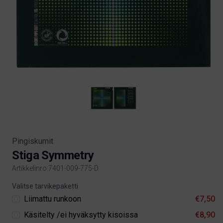
Pingiskumit
Stiga Symmetry
Artikkelinro:7401-009-775-D
Product information
Valitse tarvikepaketti
Liimattu runkoon
€7,50
Käsitelty /ei hyväksytty kisoissa
€8,90