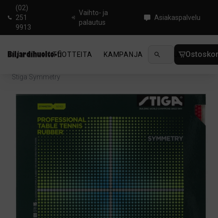
(02)
Vaihto- ja
251
Asiakaspalvelu
palautus
9913
Ostoskor
TUOTTEITA
KAMPANJA
UUTUUDET
OHJ
Koti
/
Pingis
/
Pöytätenniskumit
/
Lyhyt näppylä
/
Stiga Symmetry