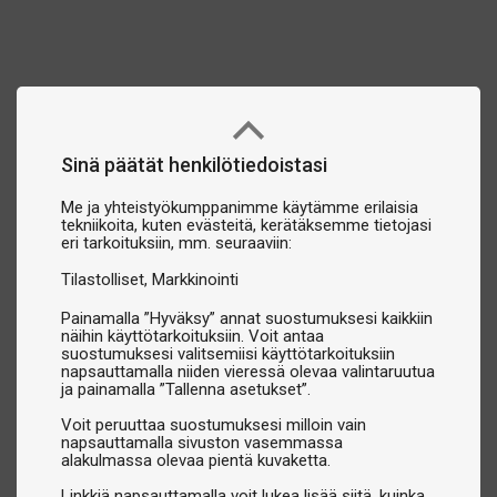
Sinä päätät henkilötiedoistasi
Me ja yhteistyökumppanimme käytämme erilaisia
tekniikoita, kuten evästeitä, kerätäksemme tietojasi
eri tarkoituksiin, mm. seuraaviin:
Tilastolliset
Markkinointi
Painamalla ”Hyväksy” annat suostumuksesi kaikkiin
näihin käyttötarkoituksiin. Voit antaa
suostumuksesi valitsemiisi käyttötarkoituksiin
napsauttamalla niiden vieressä olevaa valintaruutua
ja painamalla ”Tallenna asetukset”.
Voit peruuttaa suostumuksesi milloin vain
napsauttamalla sivuston vasemmassa
alakulmassa olevaa pientä kuvaketta.
Linkkiä napsauttamalla voit lukea lisää siitä, kuinka