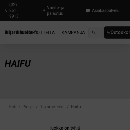
(02)
Vaihto- ja
251
Asiakaspalvelu
palautus
9913
Ostoskor
TUOTTEITA
KAMPANJA
UUTUUDET
OHJ
HAIFU
Koti
/
Pingis
/
Tavaramerkit
/
Haifu
luokka on tyhjä