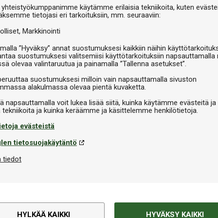
 yhteistyökumppanimme käytämme erilaisia tekniikoita, kuten evästei
äksemme tietojasi eri tarkoituksiin, mm. seuraaviin:
olliset
Markkinointi
malla ”Hyväksy” annat suostumuksesi kaikkiin näihin käyttötarkoituks
antaa suostumuksesi valitsemiisi käyttötarkoituksiin napsauttamalla 
ssä olevaa valintaruutua ja painamalla ”Tallenna asetukset”.
peruuttaa suostumuksesi milloin vain napsauttamalla sivuston
massa alakulmassa olevaa pientä kuvaketta.
iä napsauttamalla voit lukea lisää siitä, kuinka käytämme evästeitä ja
ietoja evästeistä
len tietosuojakäytäntö
 tiedot
HYLKÄÄ KAIKKI
HYVÄKSY KAIKKI