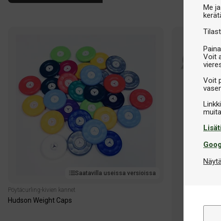
Me ja
kerät
Tilast
Paina
Voit 
viere
Voit 
vasem
Linkk
Lisät
Goog
Näytä
Saatavilla useissa versioissa
Pöytäcurling-kivien kannet
Hudson Weight Caps