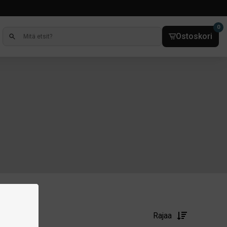
0
Ostoskori
Rajaa