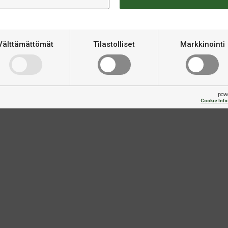
Varastossa
Silikonispray
Hudson Super Slick Silicone Spray
Välttämättömät
Tilastolliset
Markkinointi
leaner
€29,90
pow
Cookie Inf