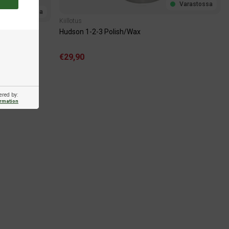
Varastossa
Varastossa
Kiillotus
Hudson 1-2-3 Polish/Wax
€29,90
ered by:
ormation