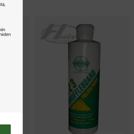
tä,
iin.
niiden