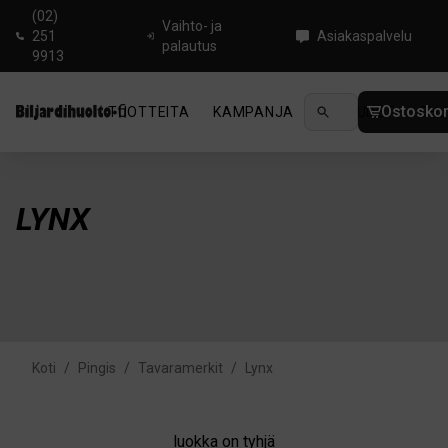
(02)
Vaihto- ja
251
Asiakaspalvelu
palautus
9913
Ostoskor
TUOTTEITA
KAMPANJA
UUTUUDET
OHJ
LYNX
Koti
/
Pingis
/
Tavaramerkit
/
Lynx
luokka on tyhjä