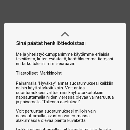
Sinä päätät henkilötiedoistasi
Me ja yhteistyökumppanimme käytämme erilaisia
tekniikoita, kuten evästeitä, kerätäksemme tietojasi
eri tarkoituksiin, mm. seuraaviin:
Tilastolliset
Markkinointi
Painamalla ”Hyväksy” annat suostumuksesi kaikkiin
näihin käyttötarkoituksiin. Voit antaa
suostumuksesi valitsemiisi käyttötarkoituksiin
napsauttamalla niiden vieressä olevaa valintaruutua
ja painamalla ”Tallenna asetukset”.
Voit peruuttaa suostumuksesi milloin vain
napsauttamalla sivuston vasemmassa
alakulmassa olevaa pientä kuvaketta.
Linkkiä napsauttamalla voit lukea lisää siitä, kuinka