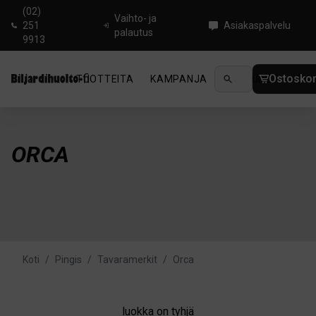
(02)
Vaihto- ja
251
Asiakaspalvelu
palautus
9913
Ostoskor
TUOTTEITA
KAMPANJA
UUTUUDET
OHJ
ORCA
Koti
/
Pingis
/
Tavaramerkit
/
Orca
luokka on tyhjä