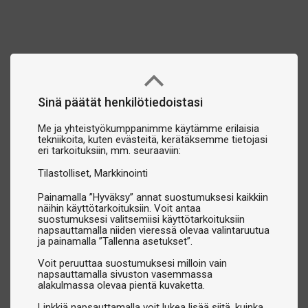
Sinä päätät henkilötiedoistasi
Me ja yhteistyökumppanimme käytämme erilaisia
tekniikoita, kuten evästeitä, kerätäksemme tietojasi
eri tarkoituksiin, mm. seuraaviin:
Tilastolliset
Markkinointi
Painamalla ”Hyväksy” annat suostumuksesi kaikkiin
näihin käyttötarkoituksiin. Voit antaa
suostumuksesi valitsemiisi käyttötarkoituksiin
napsauttamalla niiden vieressä olevaa valintaruutua
ja painamalla ”Tallenna asetukset”.
Voit peruuttaa suostumuksesi milloin vain
napsauttamalla sivuston vasemmassa
alakulmassa olevaa pientä kuvaketta.
Linkkiä napsauttamalla voit lukea lisää siitä, kuinka