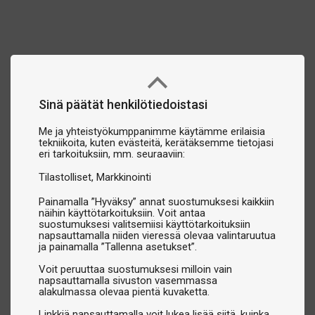
Sinä päätät henkilötiedoistasi
Me ja yhteistyökumppanimme käytämme erilaisia
tekniikoita, kuten evästeitä, kerätäksemme tietojasi
eri tarkoituksiin, mm. seuraaviin:
Tilastolliset
Markkinointi
Painamalla ”Hyväksy” annat suostumuksesi kaikkiin
näihin käyttötarkoituksiin. Voit antaa
suostumuksesi valitsemiisi käyttötarkoituksiin
napsauttamalla niiden vieressä olevaa valintaruutua
ja painamalla ”Tallenna asetukset”.
Voit peruuttaa suostumuksesi milloin vain
napsauttamalla sivuston vasemmassa
alakulmassa olevaa pientä kuvaketta.
Linkkiä napsauttamalla voit lukea lisää siitä, kuinka