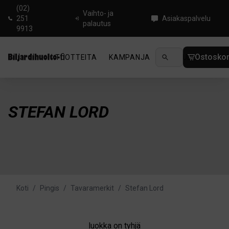
(02)
Vaihto- ja
251
Asiakaspalvelu
palautus
9913
Ostoskor
TUOTTEITA
KAMPANJA
UUTUUDET
OHJ
STEFAN LORD
Koti
/
Pingis
/
Tavaramerkit
/
Stefan Lord
luokka on tyhjä