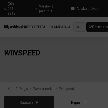
(02)
Vaihto- ja
251
Asiakaspalvelu
palautus
9913
Ostoskor
TUOTTEITA
KAMPANJA
UUTUUDET
OHJ
WINSPEED
Koti
/
Pingis
/
Tavaramerkit
/
Winspeed
Suodata
Rajaa