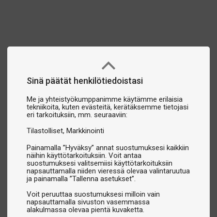
Sinä päätät henkilötiedoistasi
Me ja yhteistyökumppanimme käytämme erilaisia
tekniikoita, kuten evästeitä, kerätäksemme tietojasi
eri tarkoituksiin, mm. seuraaviin:
Tilastolliset
Markkinointi
Painamalla ”Hyväksy” annat suostumuksesi kaikkiin
näihin käyttötarkoituksiin. Voit antaa
suostumuksesi valitsemiisi käyttötarkoituksiin
napsauttamalla niiden vieressä olevaa valintaruutua
ja painamalla ”Tallenna asetukset”.
Voit peruuttaa suostumuksesi milloin vain
napsauttamalla sivuston vasemmassa
alakulmassa olevaa pientä kuvaketta.