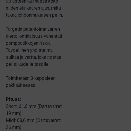
90 asteen kulmassa koko
niiden elinkaaren ajan, mikä
takaa johdonmukaisen pelin.
Targetin patentoima varren
kierto-ominaisuus vähentää
pompputikkojen riskiä.
Täydellinen yhdistelmä
sulkaa ja vartta, joka nostaa
pelisi uudelle tasolle.
Toimitetaan 3 kappaleen
pakkauksessa.
Pituus:
Short: 61,6 mm (Dartsvarret:
19 mm)
Midi: 68,6 mm (Dartsvarret:
26 mm)