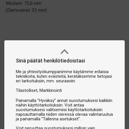
Medium: 75,6 mm
(Dartsvarret: 33 mm)
Sinä päätät henkilötiedoistasi
Me ja yhteistyökumppanimme käytämme erilaisia
tekniikoita, kuten evästeitä, kerätäksemme tietojasi
eri tarkoituksiin, mm. seuraaviin:
Tilastolliset
Markkinointi
Painamalla ”Hyväksy” annat suostumuksesi kaikkiin
näihin käyttötarkoituksiin. Voit antaa
suostumuksesi valitsemiisi käyttötarkoituksiin
napsauttamalla niiden vieressä olevaa valintaruutua
ja painamalla ”Tallenna asetukset”.
Voit peruuttaa suostumuksesi milloin vain