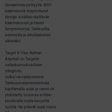
dynaamista pelityyliä. ASP-
käärmeestä inspiroitunut
design sisältää näyttävän
käärmekuvion ja hänen
lempinimensä. Tarkkuutta,
asennetta ja ainutlaatuinen
ulkonäkö.
Target K-Flex Nathan
Aspinall on Targetin
vallankumouksellinen
integroitu
sulka/varsijärjestelmä.
Tarkkuusvalumenetelmää
käyttämällä sulat ja varret on
yhdistetty toisiinsa erittäin
kestävällä mutta kevyellä
tyylillä. Ne pitävät sulat myös