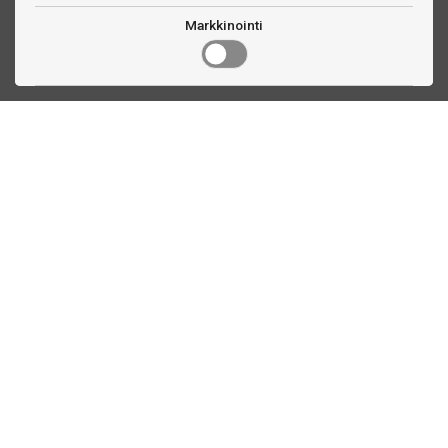
Markkinointi
Ota yhteyttä
Linnankatu 33
Turku, FI
(02) 251 9913
myynti@biljardihuolto.fi
Asiakaspalvelu
Tilalaskenta biljardipöytä
Tikkataulun mitat