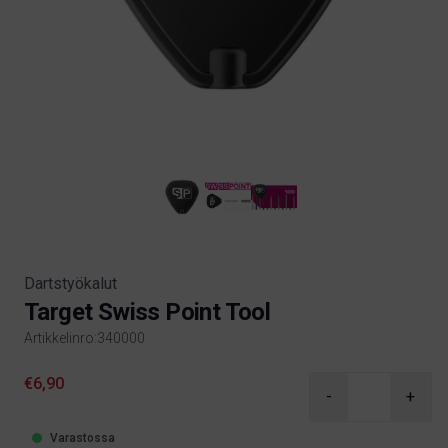
Dartstyökalut
Target Swiss Point Tool
Artikkelinro:340000
Product information
€6,90
-
+
Varastossa