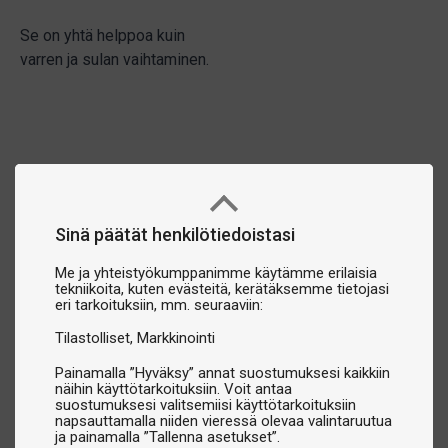
Se on yhtä helppoa kuin
varren ja sulan vaihtaminen.
Sinä päätät henkilötiedoistasi
Me ja yhteistyökumppanimme käytämme erilaisia
tekniikoita, kuten evästeitä, kerätäksemme tietojasi
eri tarkoituksiin, mm. seuraaviin:
Tilastolliset
Markkinointi
Painamalla ”Hyväksy” annat suostumuksesi kaikkiin
näihin käyttötarkoituksiin. Voit antaa
suostumuksesi valitsemiisi käyttötarkoituksiin
napsauttamalla niiden vieressä olevaa valintaruutua
ja painamalla ”Tallenna asetukset”.