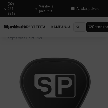
(02)
Vaihto- ja
251
Asiakaspalvelu
palautus
9913
Ostoskor
TUOTTEITA
KAMPANJA
UUTUUDET
OHJ
Koti
/
Darts
/
Dartstarvikkeet
/
Dartskärjet
/
Target Swiss Point Tool