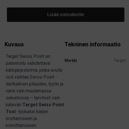
Lisää ostoskoriin
Kuvaus
Tekninen informaatio
Target Swiss Point on
Merkki
Target
patentoitu vaihdettava
kärkijärjestelmä, jonka avulla
voit vaihtaa Swiss Point -
dartkärkien pituuden, tyylin ja
värin vain muutamassa
sekunnissa – tarvitset vain
kätevän
Target Swiss Point
Tool
-työkalun kärjen
irrottamiseen ja
kiinnittämiseen.