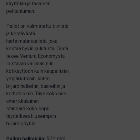
käyttöiän ja tasaisen
pelituntuman.
Pallot on valmistettu tiiviistä
ja kestävästä
hartsimateriaalista, joka
kestää hyvin kulutusta. Tämä
tekee Ventura Economysta
loistavan valinnan niin
kotikäyttöön kuin kaupallisiin
ympäristöihin, kuten
biljardihalleihin, baareihin ja
kerhotiloihin. Täysikokoinen
amerikkalainen
standardikoko sopii
täydellisesti useimpiin
biljardipöytiin.
Pallon halkaisija:
57,2 mm