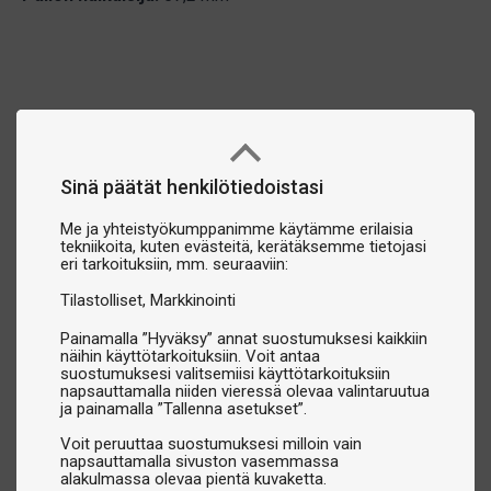
Sinä päätät henkilötiedoistasi
Me ja yhteistyökumppanimme käytämme erilaisia
tekniikoita, kuten evästeitä, kerätäksemme tietojasi
eri tarkoituksiin, mm. seuraaviin:
Tilastolliset
Markkinointi
Painamalla ”Hyväksy” annat suostumuksesi kaikkiin
näihin käyttötarkoituksiin. Voit antaa
suostumuksesi valitsemiisi käyttötarkoituksiin
napsauttamalla niiden vieressä olevaa valintaruutua
ja painamalla ”Tallenna asetukset”.
Voit peruuttaa suostumuksesi milloin vain
napsauttamalla sivuston vasemmassa
alakulmassa olevaa pientä kuvaketta.