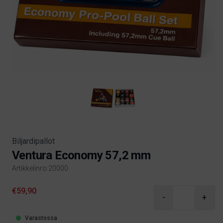
Biljardipallot
Ventura Economy 57,2 mm
Artikkelinro:20000
Product information
€59,90
-
+
Varastossa