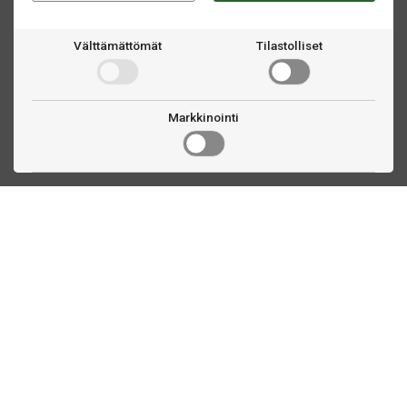
Välttämättömät
Tilastolliset
Markkinointi
Ota yhteyttä
Linnankatu 33
Turku, FI
(02) 251 9913
myynti@biljardihuolto.fi