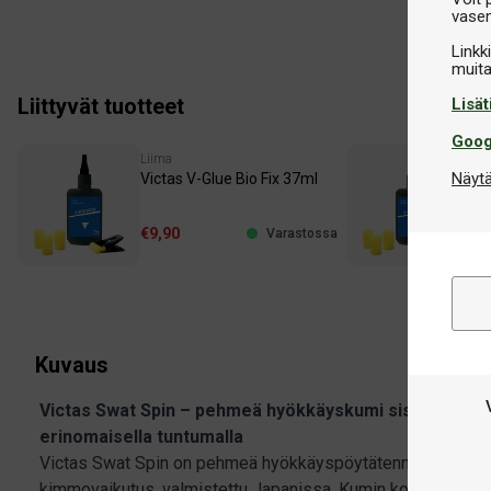
vasem
Linkk
Liittyvät tuotteet
Lisät
Goog
Liima
Lii
Näytä
Victas V-Glue Bio Fix 37ml
Vic
€9,90
€1
Varastossa
Kuvaus
Victas Swat Spin – pehmeä hyökkäyskumi sisäänrakenn
erinomaisella tuntumalla
Victas Swat Spin on pehmeä hyökkäyspöytätenniskumi, jos
kimmovaikutus, valmistettu Japanissa. Kumin korkea suorit