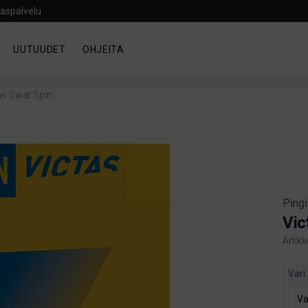
aspalvelu
UUTUUDET
OHJEITA
as Swat Spin
Ping
Vic
Artik
Produ
Väri