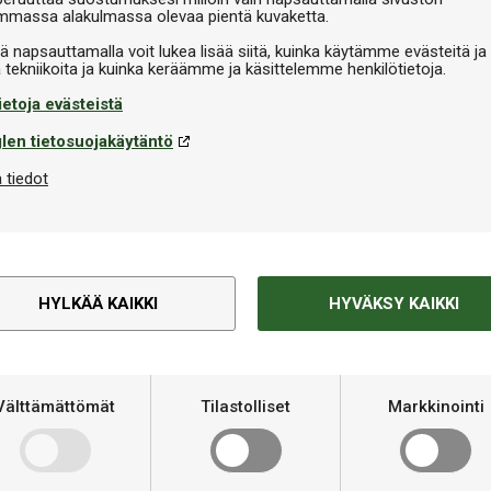
massa alakulmassa olevaa pientä kuvaketta.
iä napsauttamalla voit lukea lisää siitä, kuinka käytämme evästeitä ja
ietoja evästeistä
len tietosuojakäytäntö
ma
Reunanauha
 tiedot
tas V-Glue Bio Fix 90ml
Victas Edgetape Black 5m
4,90
Varastossa
Saatavilla useissa
€7,90
versioissa
HYLKÄÄ KAIKKI
HYVÄKSY KAIKKI
Tekninen informaatio
Välttämättömät
Tilastolliset
Markkinointi
etulla kimmovaikutuksella ja
Kovuus
sa on sisäänrakennettu
Merkki
uskyky ja aito pallotuntuma