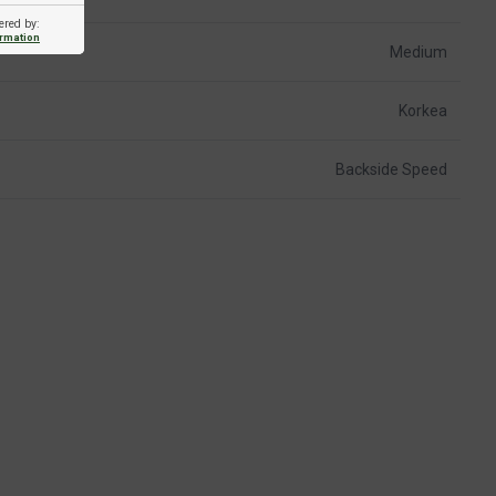
ered by:
ormation
Medium
Korkea
Backside Speed