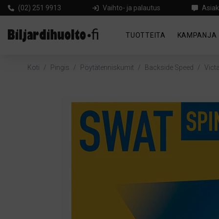
(02) 251 9913
Vaihto- ja palautus
Asiak
TUOTTEITA
KAMPANJA
Koti
/
Pingis
/
Pöytätenniskumit
/
Backside Speed
/
Vict