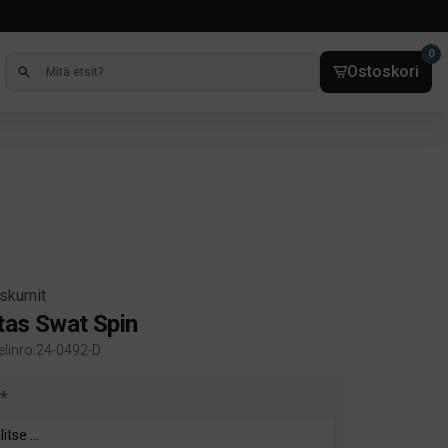
0
Ostoskori
iskumit
tas Swat Spin
kelinro:24-0492-D
ct information