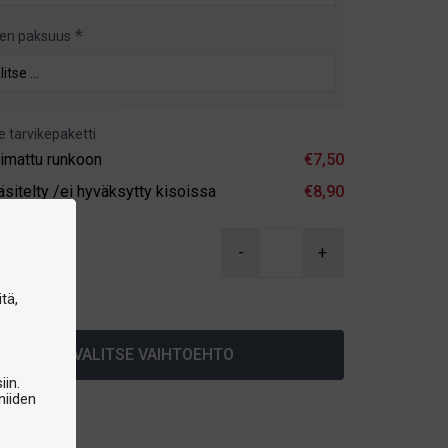
en paksuus
e tarvikepaketti
iimattu runkoon
€7,50
äsitelty /ei hyväksytty kisoissa
€8,90
90
-
+
arastossa
tä,
VALITSE VAIHTOEHTO
iin.
niiden