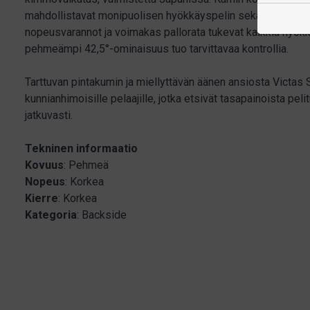
mahdollistavat monipuolisen hyökkäyspelin sekä pöydän läh
nopeusvarannot ja voimakas pallorata tukevat kaikkia hyökk
pehmeämpi 42,5°-ominaisuus tuo tarvittavaa kontrollia.
Tarttuvan pintakumin ja miellyttävän äänen ansiosta Victas 
kunnianhimoisille pelaajille, jotka etsivät tasapainoista peli
jatkuvasti.
Tekninen informaatio
Kovuus
: Pehmeä
Nopeus
: Korkea
Kierre
: Korkea
Kategoria
: Backside