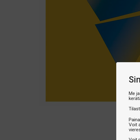
Si
Me ja
kerät
Tilast
Paina
Voit 
viere
Voit 