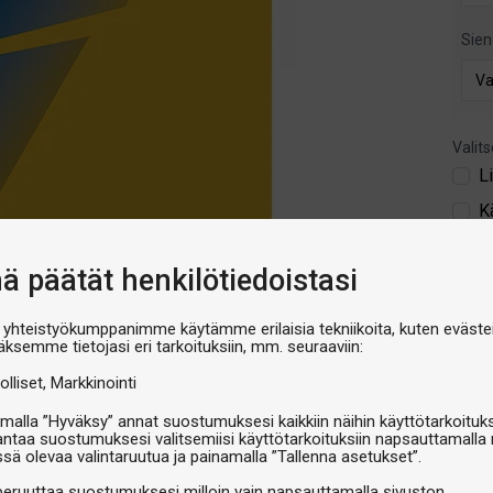
Sien
Valits
L
K
€45,
nä päätät henkilötiedoistasi
V
 yhteistyökumppanimme käytämme erilaisia tekniikoita, kuten evästei
äksemme tietojasi eri tarkoituksiin, mm. seuraaviin:
olliset
Markkinointi
malla ”Hyväksy” annat suostumuksesi kaikkiin näihin käyttötarkoituks
antaa suostumuksesi valitsemiisi käyttötarkoituksiin napsauttamalla 
ssä olevaa valintaruutua ja painamalla ”Tallenna asetukset”.
peruuttaa suostumuksesi milloin vain napsauttamalla sivuston