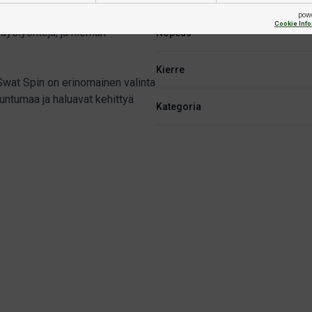
eltä että keskimatkalta. Suuret
pow
Cookie Inf
äyslyöntejä, ja hieman
Nopeus
Kierre
Swat Spin on erinomainen valinta
tuntumaa ja haluavat kehittyä
Kategoria