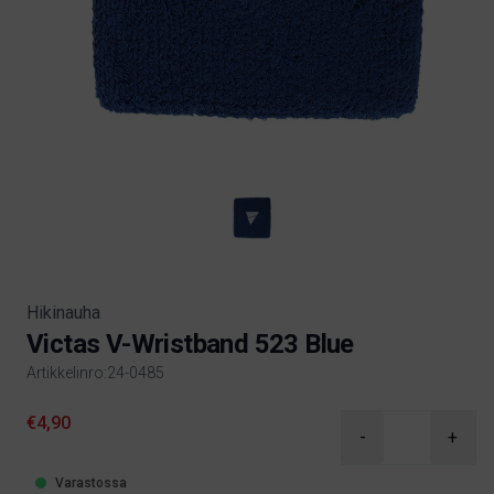
Hikinauha
Victas V-Wristband 523 Blue
Artikkelinro:24-0485
Product information
€4,90
-
+
Varastossa