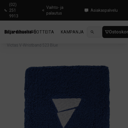
(02)
Vaihto- ja
251
Asiakaspalvelu
palautus
9913
Ostoskor
TUOTTEITA
KAMPANJA
UUTUUDET
OHJ
Koti
/
Pingis
/
Pingistekstiilit
/
Ranne- ja päänauhat
/
Victas V-Wristband 523 Blue