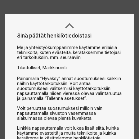
Sinä päätät henkilötiedoistasi
Me ja yhteistyökumppanimme käytämme erilaisia
tekniikoita, kuten evästeitä, kerätäksemme tietojasi
eri tarkoituksiin, mm. seuraaviin:
Tilastolliset
Markkinointi
Painamalla ”Hyväksy” annat suostumuksesi kaikkiin
näihin käyttötarkoituksiin. Voit antaa
suostumuksesi valitsemiisi käyttötarkoituksiin
napsauttamalla niiden vieressä olevaa valintaruutua
ja painamalla ”Tallenna asetukset”.
Voit peruuttaa suostumuksesi milloin vain
napsauttamalla sivuston vasemmassa
alakulmassa olevaa pientä kuvaketta.
Linkkiä napsauttamalla voit lukea lisää siitä, kuinka
käytämme evästeitä ja muita tekniikoita ja kuinka