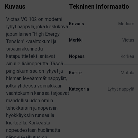
Kuvaus
Tekninen informaatio
Victas VO 102 on moderni
Kovuus
Medium
lyhyt näppylä, joka keskikova
japanilainen "High Energy
Merkki
Victas
Tension" -vaahtokumi ja
sisäänrakennettu
katapulttiefekti antavat
Nopeus
Korkea
sinulle lisänopeutta. Tässä
pingiskumissa on lyhyet ja
Kierre
Matala
hieman leveämmät näppylät,
jotka yhdessä voimakkaan
Kategoria
Lyhyt näppylä
vaahtokumin kanssa tarjoavat
mahdollisuuden omiin
tehokkaisiin ja nopeisiin
hyökkäyksiin runsaalla
kierteellä. Korkeasta
nopeudestaan huolimatta
näppylävaikutus on