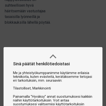
suhteellisen hyvä
häiritsemään vastustajaa
tasaisilla lyönneillä ja
blokkauksilla lähellä pöytää.
Sinä päätät henkilötiedoistasi
Me ja yhteistyökumppanimme käytämme erilaisia
tekniikoita, kuten evästeitä, kerätäksemme tietojasi
eri tarkoituksiin, mm. seuraaviin:
Tilastolliset
Markkinointi
Painamalla ”Hyväksy” annat suostumuksesi kaikkiin
näihin käyttötarkoituksiin. Voit antaa
suostumuksesi valitsemiisi käyttötarkoituksiin