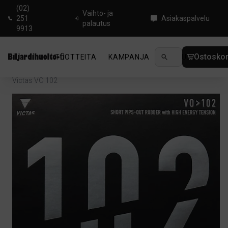
(02)
Vaihto- ja
251
Asiakaspalvelu
palautus
9913
Ostoskor
TUOTTEITA
KAMPANJA
UUTUUDET
OHJ
Koti
/
Pingis
/
Pöytätenniskumit
/
Lyhyt näppylä
/
Victas VO 102