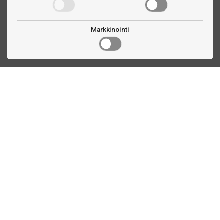
Markkinointi
Ota yhteyttä
Linnankatu 33
Turku, FI
(02) 251 9913
myynti@biljardihuolto.fi
Asiakaspalvelu