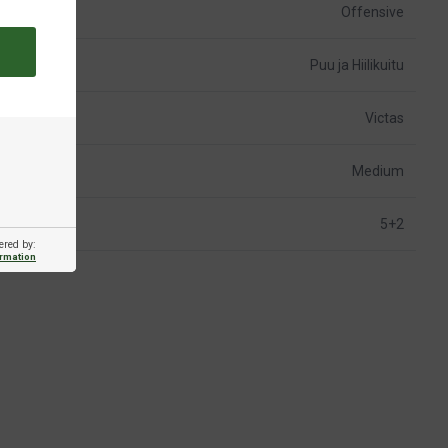
Offensive
Puu ja Hiilikuitu
Victas
Medium
5+2
ered by:
ormation