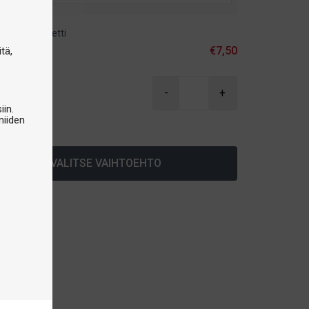
e tarvikepaketti
akattu
€7,50
tä,
,90
-
+
iin.
niiden
arastossa
VALITSE VAIHTOEHTO