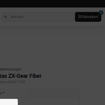
0
Ostoskori
ätennisrungot
tas ZX-Gear Fiber
kelinro:8000-719-D
ct information
pi