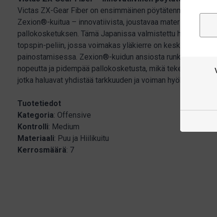
Victas ZX-Gear Fiber on ensimmäinen pöytätennisrunko mark
Zexion®-kuitua – innovatiivista, joustavaa materiaalia, joka 
pallokosketuksen. Tämä Japanissa valmistettu hyökkäysrun
topspin-peliin, jossa voimakas yläkierre on keskeisessä ro
painostamisessa. Zexion®-kuidun ansiosta runko tarjoaa ai
nopeutta ja pidempää pallokosketusta, mikä tekee siitä erin
jotka haluavat yhdistää tarkkuuden ja voiman hyökkäyspelis
Tuotetiedot
Kategoria
: Offensive
Kontrolli
: Medium
Materiaali
: Puu ja Hiilikuitu
Kerrosmäärä
: 7