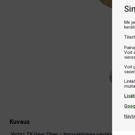
Si
Me ja
kerät
Tilast
Paina
Voit 
viere
Voit 
vasem
Linkk
Lisät
Goog
Näytä
Kuvaus
Victas ZX-Gear Fiber – Innovatiivinen pöytätennisrunk