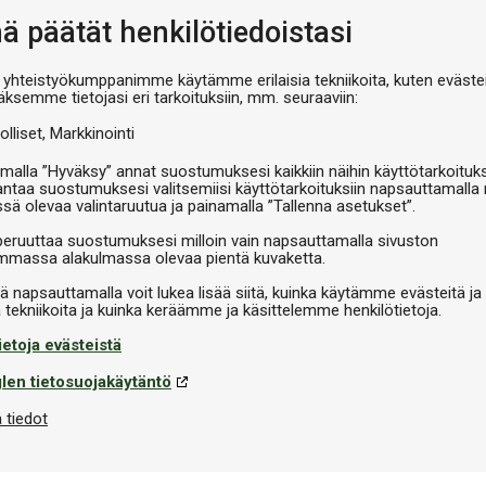
nä päätät henkilötiedoistasi
Valits
L
 yhteistyökumppanimme käytämme erilaisia tekniikoita, kuten evästei
äksemme tietojasi eri tarkoituksiin, mm. seuraaviin:
€119
olliset
Markkinointi
malla ”Hyväksy” annat suostumuksesi kaikkiin näihin käyttötarkoituks
antaa suostumuksesi valitsemiisi käyttötarkoituksiin napsauttamalla 
V
ssä olevaa valintaruutua ja painamalla ”Tallenna asetukset”.
peruuttaa suostumuksesi milloin vain napsauttamalla sivuston
massa alakulmassa olevaa pientä kuvaketta.
iä napsauttamalla voit lukea lisää siitä, kuinka käytämme evästeitä ja
ietoja evästeistä
len tietosuojakäytäntö
 tiedot
Tekninen informaatio
o Zexion®-kuidulla