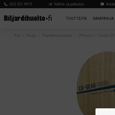
(02) 251 9913
Vaihto- ja palautus
Asiak
TUOTTEITA
KAMPANJA
Koti
/
Pingis
/
Pöytätennisrungot
/
Offensive
/
Victas ZX