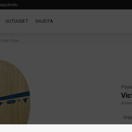
aspalvelu
UUTUUDET
OHJEITA
-Gear Fiber
Pöyt
Vic
Artik
Produ
Grip