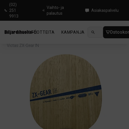
(02)
Vaihto- ja
251
Asiakaspalvelu
palautus
9913
Ostoskor
TUOTTEITA
KAMPANJA
UUTUUDET
OHJ
Koti
/
Pingis
/
Pöytätennisrungot
/
Offensive
/
Victas ZX-Gear IN