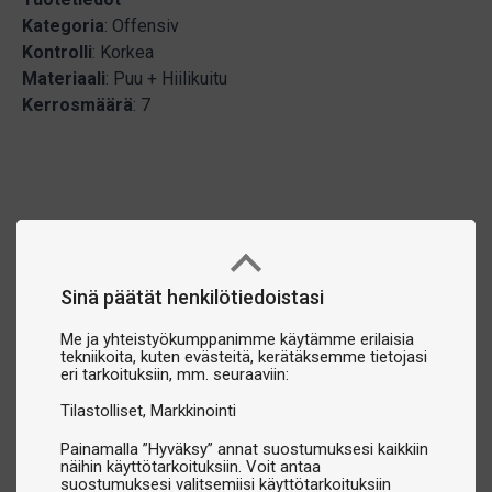
Kategoria
: Offensiv
Kontrolli
: Korkea
Materiaali
: Puu + Hiilikuitu
Kerrosmäärä
: 7
Sinä päätät henkilötiedoistasi
Me ja yhteistyökumppanimme käytämme erilaisia
tekniikoita, kuten evästeitä, kerätäksemme tietojasi
eri tarkoituksiin, mm. seuraaviin:
Tilastolliset
Markkinointi
Painamalla ”Hyväksy” annat suostumuksesi kaikkiin
näihin käyttötarkoituksiin. Voit antaa
suostumuksesi valitsemiisi käyttötarkoituksiin