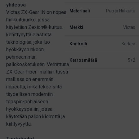
yhdessä
Materiaali
Puu ja Hiilikuitu
Victas ZX-Gear IN on nopea
hiilikuiturunko, jossa
käytetään Zexion®-kuitua,
Merkki
Victas
kehittynyttä elastista
teknologiaa, joka luo
Kontrolli
Korkea
hyökkäysrunkoon
pehmeämmän
Kerrosmäärä
5+2
pallokosketuksen. Verrattuna
ZX-Gear Fiber -malliin, tässä
mallissa on enemmän
nopeutta, mikä tekee siitä
täydellisen moderniin
topspin-pohjaiseen
hyökkäyspeliin, jossa
käytetään paljon kierrettä ja
kiihtyvyyttä.
Tuotetiedot