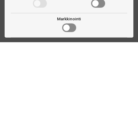
Markkinointi
Ota yhteyttä
Linnankatu 33
Turku, FI
(02) 251 9913
myynti@biljardihuolto.fi
Asiakaspalvelu