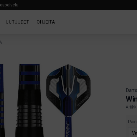
aspalvelu
UUTUUDET
OHJEITA
0%
Darts
Wi
Artik
Produ
Pain