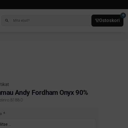
0
Ostoskori
tikat
nmau Andy Fordham Onyx 90%
kelinro:8188-D
ct information
o