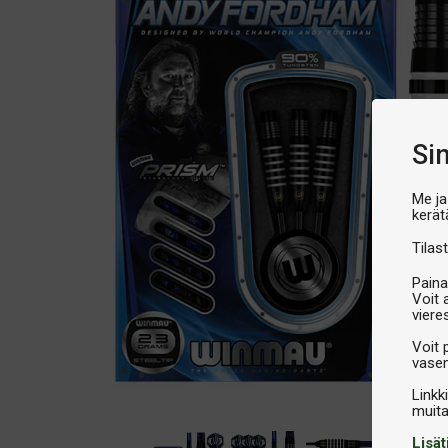
Si
Me ja
kerät
Tilast
Paina
Voit 
viere
Voit 
vasem
Linkk
Lisät