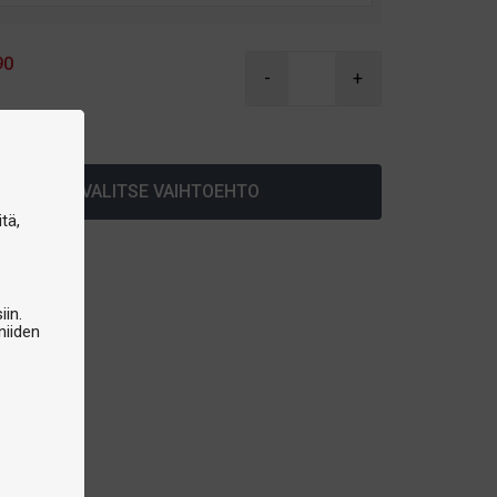
90
-
+
arastossa
VALITSE VAIHTOEHTO
tä,
iin.
niiden