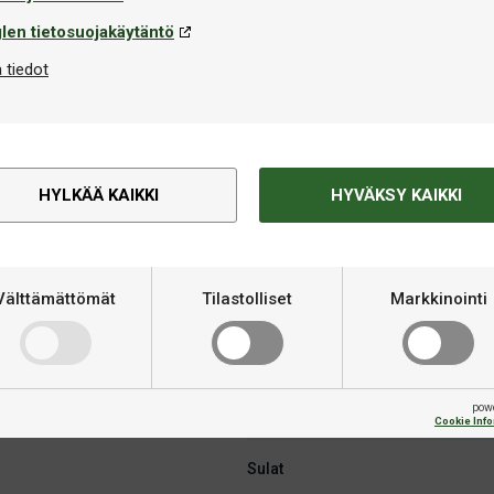
len tietosuojakäytäntö
 tiedot
Tekninen informaatio
HYLKÄÄ KAIKKI
HYVÄKSY KAIKKI
kkasarja, jotka on suunniteltu
Merkki
ta maailmanmestareista –
likäs musta pintakäsittely (Onyx
Materiaali
rkkuudella antaen erinomaisen
Välttämättömät
Tilastolliset
Markkinointi
Dartsin pelaaja
lla (erittäin paksut) ja Prism
pow
Varret
Cookie Inf
Sulat