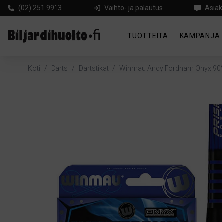
(02) 251 9913
Vaihto- ja palautus
Asiak
TUOTTEITA
KAMPANJA
Koti
/
Darts
/
Dartstikat
/
Winmau Andy Fordham Onyx 9