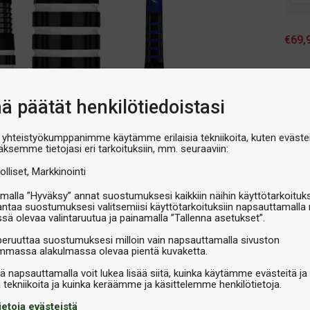
€69,
V
nä päätät henkilötiedoistasi
 yhteistyökumppanimme käytämme erilaisia tekniikoita, kuten evästei
äksemme tietojasi eri tarkoituksiin, mm. seuraaviin:
olliset
Markkinointi
malla ”Hyväksy” annat suostumuksesi kaikkiin näihin käyttötarkoituks
antaa suostumuksesi valitsemiisi käyttötarkoituksiin napsauttamalla 
ssä olevaa valintaruutua ja painamalla ”Tallenna asetukset”.
peruuttaa suostumuksesi milloin vain napsauttamalla sivuston
massa alakulmassa olevaa pientä kuvaketta.
iä napsauttamalla voit lukea lisää siitä, kuinka käytämme evästeitä ja
ietoja evästeistä