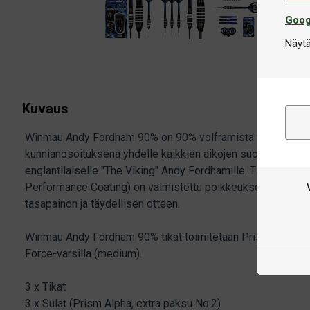
Goog
Näytä
Kuvaus
Winmau Andy Fordham 90% on 90% volframista valmistettu ti
kunnianosoituksena yhdelle kaikkien aikojen suosituimmis
englantilaiselle "The Viking" Andy Fordhamille. Tikkojen tyy
Performance Coating) on valmistettu poikkeuksellisella ta
tasapainon ja täydellisen otteen.
Winmau Andy Fordham 90% tikat toimitetaan Prism Alpha-suli
Force-varsilla (medium).
3 x Tikat
3 x Sulat (Prism Alpha, extra paksu No.2)