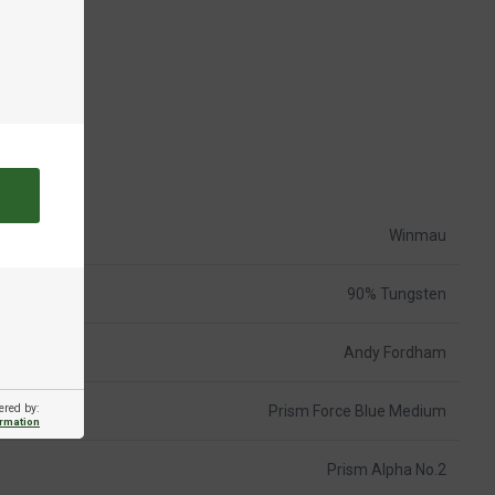
Winmau
90% Tungsten
Andy Fordham
ered by:
Prism Force Blue Medium
ormation
Prism Alpha No.2