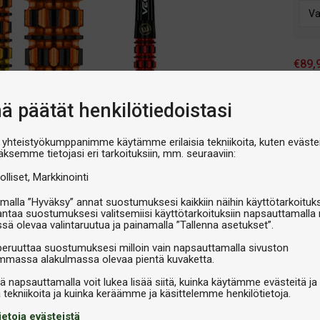
€89,
V
nä päätät henkilötiedoistasi
 yhteistyökumppanimme käytämme erilaisia tekniikoita, kuten evästei
äksemme tietojasi eri tarkoituksiin, mm. seuraaviin:
olliset
Markkinointi
malla ”Hyväksy” annat suostumuksesi kaikkiin näihin käyttötarkoituks
antaa suostumuksesi valitsemiisi käyttötarkoituksiin napsauttamalla 
ssä olevaa valintaruutua ja painamalla ”Tallenna asetukset”.
peruuttaa suostumuksesi milloin vain napsauttamalla sivuston
massa alakulmassa olevaa pientä kuvaketta.
iä napsauttamalla voit lukea lisää siitä, kuinka käytämme evästeitä ja
ietoja evästeistä