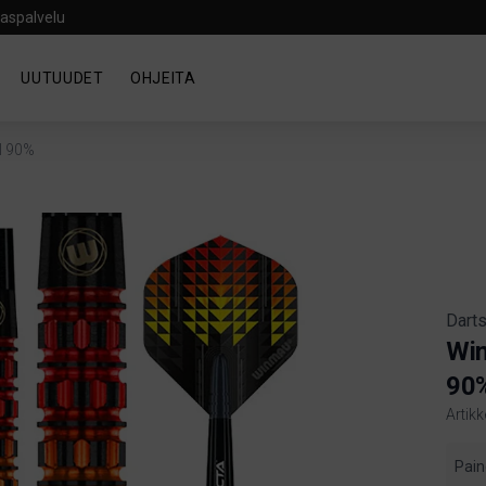
aspalvelu
UUTUUDET
OHJEITA
l 90%
Darts
Win
90
Artik
Produ
Pain