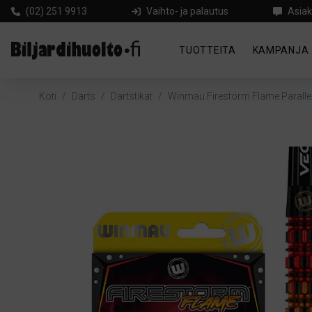
(02) 251 9913
Vaihto- ja palautus
Asiak
TUOTTEITA
KAMPANJA
Koti
/
Darts
/
Dartstikat
/
Winmau Firestorm Flame Paralle