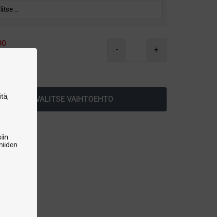
90
-
+
arastossa
tä,
VALITSE VAIHTOEHTO
iin.
niiden