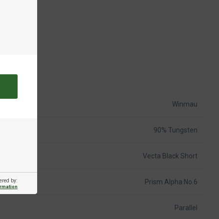
Winmau
90% Tungsten
Vecta Black Short
ered by:
Prism Alpha No.6
ormation
Parallel