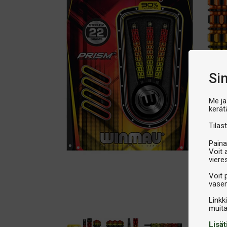
Si
Me ja
kerät
Tilast
Paina
Voit 
viere
Voit 
vasem
Linkk
Lisät