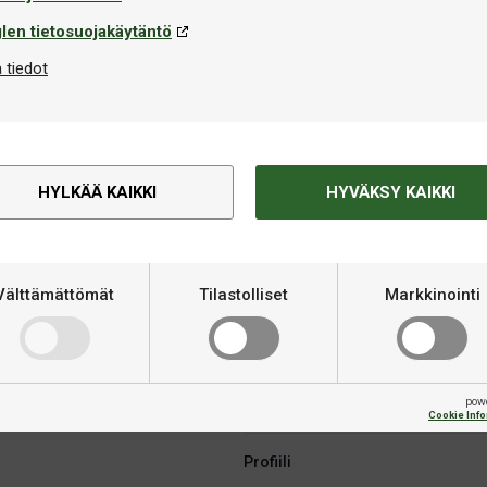
len tietosuojakäytäntö
 tiedot
Tekninen informaatio
HYLKÄÄ KAIKKI
HYVÄKSY KAIKKI
isella designilla varustetut
Merkki
a koko otteen pituudelta. 90%
iili, keskitetty painojakauma
Materiaali
tamiseksi.
Välttämättömät
Tilastolliset
Markkinointi
illa (lyhyet), Prism Alpha-
Varret
ella.
pow
Sulat
Cookie Inf
Profiili