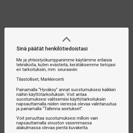
Sinä päätät henkilötiedoistasi
Me ja yhteistyökumppanimme käytämme erilaisia
tekniikoita, kuten evästeitä, kerätäksemme tietojasi
eri tarkoituksiin, mm. seuraaviin:
Tilastolliset
Markkinointi
Painamalla ”Hyväksy” annat suostumuksesi kaikkiin
näihin käyttötarkoituksiin. Voit antaa
suostumuksesi valitsemiisi käyttötarkoituksiin
napsauttamalla niiden vieressä olevaa valintaruutua
ja painamalla ”Tallenna asetukset”.
Voit peruuttaa suostumuksesi milloin vain
napsauttamalla sivuston vasemmassa
alakulmassa olevaa pientä kuvaketta.