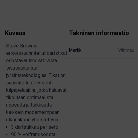
Kuvaus
Tekninen informaatio
Steve Brownin
Merkki
Winmau
erikoissuunnitellut dartstikat
edustavat innovatiivista
sivusuuntaista
jyrsintäteknologiaa. Tikat on
suunniteltu erityisesti
kilpapelaajille, jotka haluavat
tikoiltaan optimaalista
nopeutta ja tarkkuutta
kaikkein moderneimpaan
ulkonäköön yhdistettynä.
3 dartstikkaa per setti
90 % volframiseosta