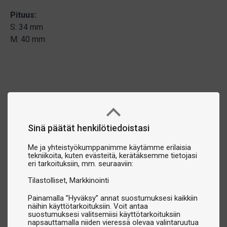
Pituus:
S: 34 mm
M: 40 mm
Sinä päätät henkilötiedoistasi
Me ja yhteistyökumppanimme käytämme erilaisia
tekniikoita, kuten evästeitä, kerätäksemme tietojasi
eri tarkoituksiin, mm. seuraaviin:
Tilastolliset
Markkinointi
Painamalla ”Hyväksy” annat suostumuksesi kaikkiin
näihin käyttötarkoituksiin. Voit antaa
suostumuksesi valitsemiisi käyttötarkoituksiin
napsauttamalla niiden vieressä olevaa valintaruutua