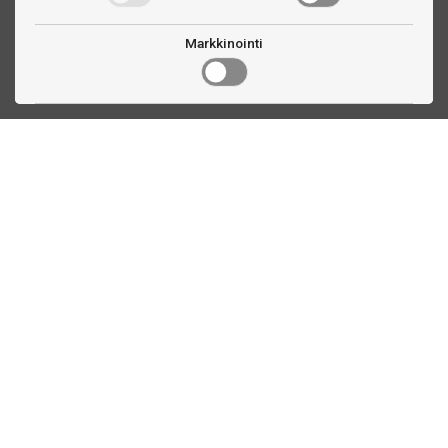
Markkinointi
Ota yhteyttä
Linnankatu 33
Turku, FI
(02) 251 9913
myynti@biljardihuolto.fi
Asiakaspalvelu
Tilalaskenta biljardipöytä