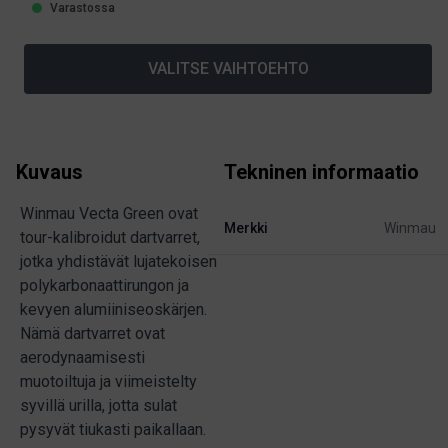
Varastossa
VALITSE VAIHTOEHTO
Kuvaus
Tekninen informaatio
Winmau Vecta Green ovat
Merkki
Winmau
tour-kalibroidut dartvarret,
jotka yhdistävät lujatekoisen
polykarbonaattirungon ja
kevyen alumiiniseoskärjen.
Nämä dartvarret ovat
aerodynaamisesti
muotoiltuja ja viimeistelty
syvillä urilla, jotta sulat
pysyvät tiukasti paikallaan.