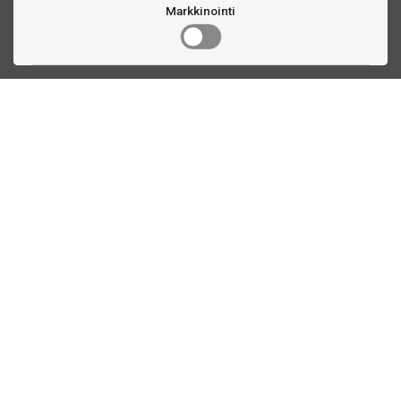
Markkinointi
Ota yhteyttä
Linnankatu 33
Turku, FI
(02) 251 9913
myynti@biljardihuolto.fi
Asiakaspalvelu
Tilalaskenta biljardipöytä
Tikkataulun mitat