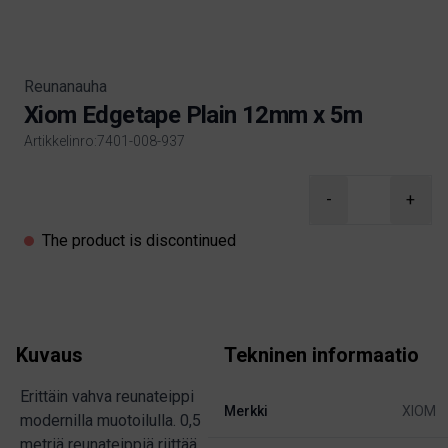
Reunanauha
Xiom Edgetape Plain 12mm x 5m
Artikkelinro:7401-008-937
Product information
-
+
The product is discontinued
Kuvaus
Tekninen informaatio
Erittäin vahva reunateippi
Merkki
XIOM
modernilla muotoilulla. 0,5
metriä reunateippiä riittää