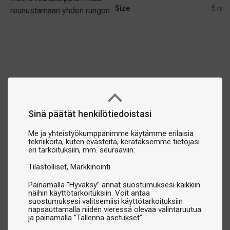
Size
5 m
reunustamaan yhden rungon.
Sinä päätät henkilötiedoistasi
Me ja yhteistyökumppanimme käytämme erilaisia
tekniikoita, kuten evästeitä, kerätäksemme tietojasi
eri tarkoituksiin, mm. seuraaviin:
Tilastolliset
Markkinointi
Painamalla ”Hyväksy” annat suostumuksesi kaikkiin
näihin käyttötarkoituksiin. Voit antaa
suostumuksesi valitsemiisi käyttötarkoituksiin
napsauttamalla niiden vieressä olevaa valintaruutua
ja painamalla ”Tallenna asetukset”.