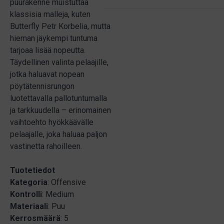
puurakenne muistuttaa
klassisia malleja, kuten
Butterfly Petr Korbelia, mutta
hieman jäykempi tuntuma
tarjoaa lisää nopeutta.
Täydellinen valinta pelaajille,
jotka haluavat nopean
pöytätennisrungon
luotettavalla pallotuntumalla
ja tarkkuudella – erinomainen
vaihtoehto hyökkäävälle
pelaajalle, joka haluaa paljon
vastinetta rahoilleen.
Tuotetiedot
Kategoria
: Offensive
Kontrolli
: Medium
Materiaali
: Puu
Kerrosmäärä
: 5