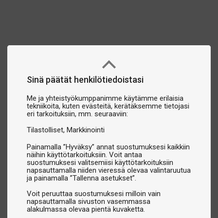
Sinä päätät henkilötiedoistasi
Me ja yhteistyökumppanimme käytämme erilaisia
tekniikoita, kuten evästeitä, kerätäksemme tietojasi
eri tarkoituksiin, mm. seuraaviin:
Tilastolliset
Markkinointi
Painamalla ”Hyväksy” annat suostumuksesi kaikkiin
näihin käyttötarkoituksiin. Voit antaa
suostumuksesi valitsemiisi käyttötarkoituksiin
napsauttamalla niiden vieressä olevaa valintaruutua
ja painamalla ”Tallenna asetukset”.
Voit peruuttaa suostumuksesi milloin vain
napsauttamalla sivuston vasemmassa
alakulmassa olevaa pientä kuvaketta.