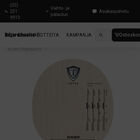
(02)
Vaihto- ja
251
Asiakaspalvelu
palautus
9913
Ostoskor
TUOTTEITA
KAMPANJA
UUTUUDET
OHJ
Koti
/
Pingis
/
Pöytätennisrungot
/
Offensive
/
Xiom Offensive S