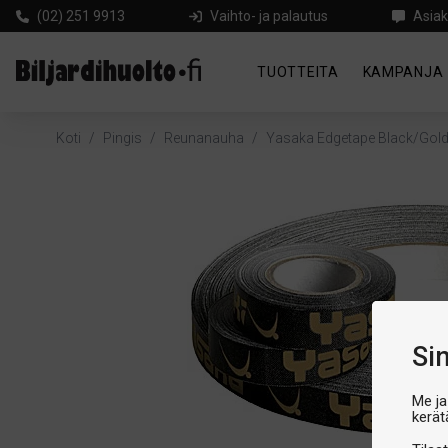
(02) 251 9913
Vaihto- ja palautus
Asiak
TUOTTEITA
KAMPANJA
Koti
/
Pingis
/
Reunanauha
/
Yasaka Edgetape Black/Go
Si
Me ja
kerät