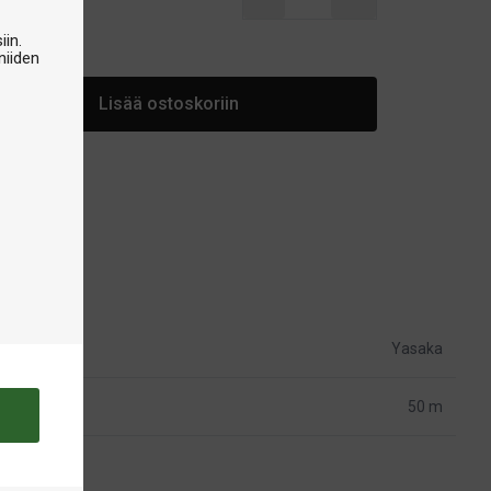
arastossa
iin.
niiden
Lisää ostoskoriin
Yasaka
50 m