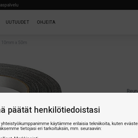
aspalvelu
UUTUUDET
OHJEITA
ld 10mm x 50m
Reun
Yas
nä päätät henkilötiedoistasi
x 
Artik
 yhteistyökumppanimme käytämme erilaisia tekniikoita, kuten evästei
äksemme tietojasi eri tarkoituksiin, mm. seuraaviin:
Produ
€34,