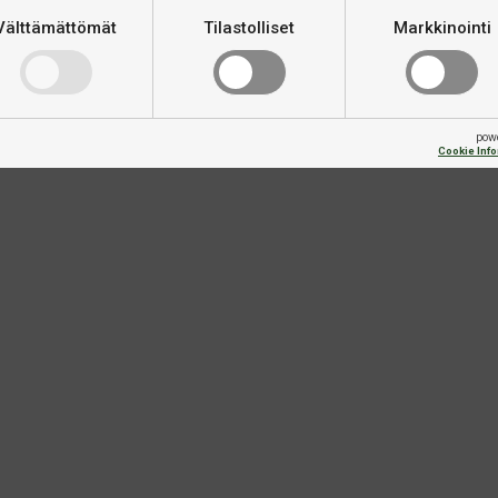
Välttämättömät
Tilastolliset
Markkinointi
pow
Cookie Inf