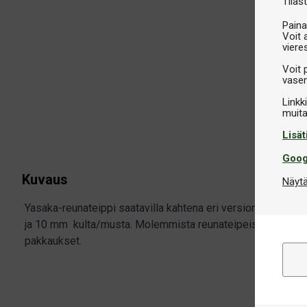
Tilast
Paina
Voit 
viere
Voit 
vasem
Linkk
Lisät
Goog
Kuvaus
Näytä
Yasaka-reunateippi saatavilla kahtena eri versiona – 12 
ja 10 mm kulta/musta. Molemmista reunateipeistä saatavill
pakkaukset.