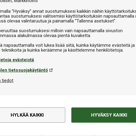
olliset
Markkinointi
V
malla ”Hyväksy” annat suostumuksesi kaikkiin näihin käyttötarkoituks
antaa suostumuksesi valitsemiisi käyttötarkoituksiin napsauttamalla 
ssä olevaa valintaruutua ja painamalla ”Tallenna asetukset”.
peruuttaa suostumuksesi milloin vain napsauttamalla sivuston
massa alakulmassa olevaa pientä kuvaketta.
iä napsauttamalla voit lukea lisää siitä, kuinka käytämme evästeitä ja
ietoja evästeistä
len tietosuojakäytäntö
Tekninen informaatio
 tiedot
mm valkoinen/musta reunateippi
Merkki
a 5 metrin ja 50 metrin
Size
HYLKÄÄ KAIKKI
HYVÄKSY KAIKKI