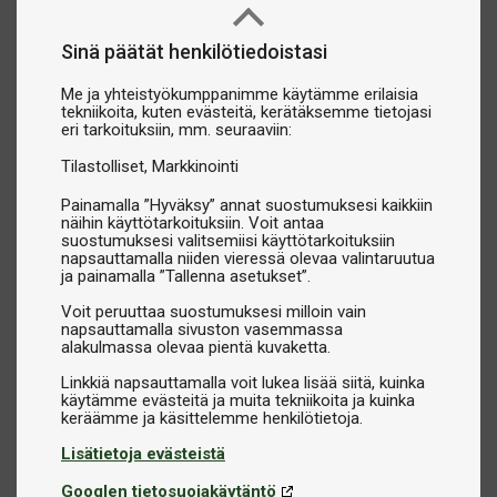
Sinä päätät henkilötiedoistasi
Me ja yhteistyökumppanimme käytämme erilaisia
tekniikoita, kuten evästeitä, kerätäksemme tietojasi
eri tarkoituksiin, mm. seuraaviin:
Tilastolliset
Markkinointi
Painamalla ”Hyväksy” annat suostumuksesi kaikkiin
näihin käyttötarkoituksiin. Voit antaa
suostumuksesi valitsemiisi käyttötarkoituksiin
napsauttamalla niiden vieressä olevaa valintaruutua
ja painamalla ”Tallenna asetukset”.
Voit peruuttaa suostumuksesi milloin vain
napsauttamalla sivuston vasemmassa
alakulmassa olevaa pientä kuvaketta.
Linkkiä napsauttamalla voit lukea lisää siitä, kuinka
käytämme evästeitä ja muita tekniikoita ja kuinka
Lisätietoja evästeistä
Googlen tietosuojakäytäntö