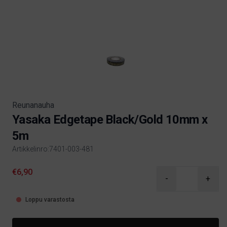
Reunanauha
Yasaka Edgetape Black/Gold 10mm x
5m
Artikkelinro:7401-003-481
Product information
€6,90
-
+
Loppu varastosta