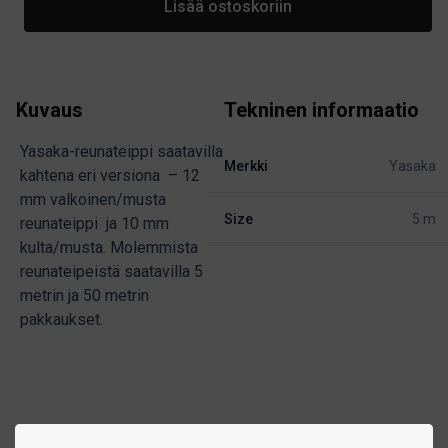
Lisää ostoskoriin
Kuvaus
Tekninen informaatio
Yasaka-reunateippi saatavilla
Merkki
Yasaka
kahtena eri versiona – 12
mm valkoinen/musta
Size
5 m
reunateippi ja 10 mm
kulta/musta. Molemmista
reunateipeistä saatavilla 5
metrin ja 50 metrin
pakkaukset.