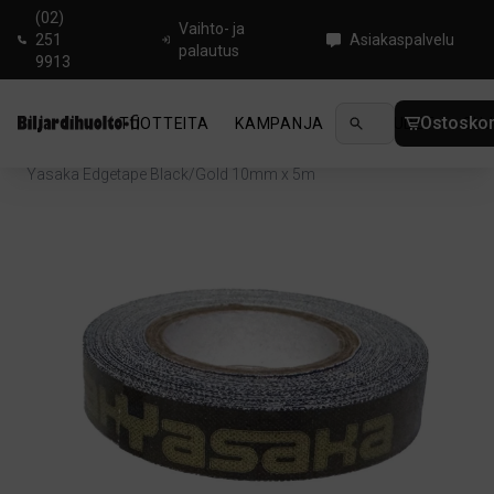
(02)
Vaihto- ja
251
Asiakaspalvelu
palautus
9913
Ostoskor
TUOTTEITA
KAMPANJA
UUTUUDET
OHJ
Koti
/
Pingis
/
Reunanauha
/
Yasaka Edgetape Black/Gold 10mm x 5m