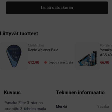
Lisää ostoskoriin
Liittyvät tuotteet
Mailalaukku
Pöytäten
Donic Waldner Blue
Yasaka 
ABS 40
€12,90
€6,90
Loppu varastosta
Kuvaus
Tekninen informaatio
Yasaka Elite 3-star on
Merkki
Yasaka
suosittu 3-tähden maila