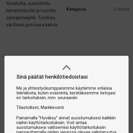
Yasakalta, suunniteltu
Kategoria
3 tähteä
harrastelijoille ja nuorille
seurapelaajille. Tyylikäs,
värillinen ja kovera kahva.
Sinä päätät henkilötiedoistasi
Me ja yhteistyökumppanimme käytämme erilaisia
tekniikoita, kuten evästeitä, kerätäksemme tietojasi
eri tarkoituksiin, mm. seuraaviin:
Tilastolliset
Markkinointi
Painamalla ”Hyväksy” annat suostumuksesi kaikkiin
näihin käyttötarkoituksiin. Voit antaa
suostumuksesi valitsemiisi käyttötarkoituksiin
napsauttamalla niiden vieressä olevaa valintaruutua