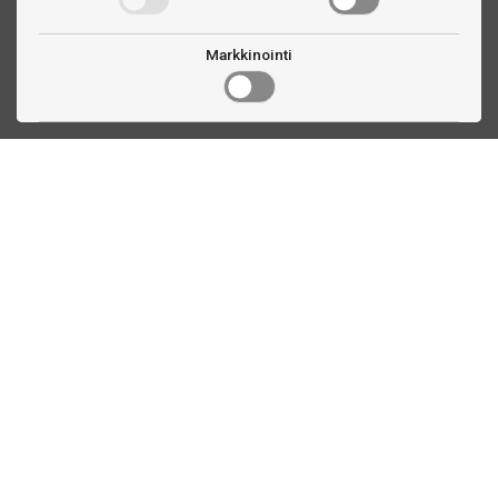
Markkinointi
Ota yhteyttä
Linnankatu 33
Turku, FI
(02) 251 9913
myynti@biljardihuolto.fi
Asiakaspalvelu
Tilalaskenta biljardipöytä