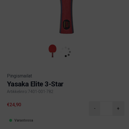
Pingismailat
Yasaka Elite 3-Star
Artikkelinro:7401-001-782
Product information
€24,90
-
+
Varastossa