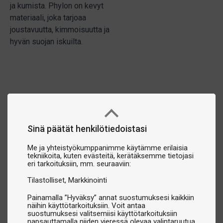
ja kumista. Phylon on kevyt
materiaali, joka tarjoaa
joustavuutta, kimmoisuutta ja
hyvän suojan iskuilta.
Sinä päätät henkilötiedoistasi
Me ja yhteistyökumppanimme käytämme erilaisia
tekniikoita, kuten evästeitä, kerätäksemme tietojasi
eri tarkoituksiin, mm. seuraaviin:
Tilastolliset
Markkinointi
Painamalla ”Hyväksy” annat suostumuksesi kaikkiin
näihin käyttötarkoituksiin. Voit antaa
suostumuksesi valitsemiisi käyttötarkoituksiin
napsauttamalla niiden vieressä olevaa valintaruutua