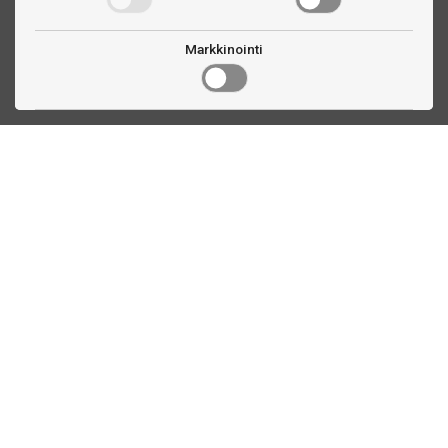
Markkinointi
Ota yhteyttä
Linnankatu 33
Turku, FI
(02) 251 9913
myynti@biljardihuolto.fi
Asiakaspalvelu
Tilalaskenta biljardipöytä