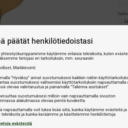
Valits
L
€79,
nä päätät henkilötiedoistasi
V
 yhteistyökumppanimme käytämme erilaisia tekniikoita, kuten evästei
äksemme tietojasi eri tarkoituksiin, mm. seuraaviin:
olliset
Markkinointi
malla ”Hyväksy” annat suostumuksesi kaikkiin näihin käyttötarkoituks
antaa suostumuksesi valitsemiisi käyttötarkoituksiin napsauttamalla 
ssä olevaa valintaruutua ja painamalla ”Tallenna asetukset”.
peruuttaa suostumuksesi milloin vain napsauttamalla sivuston
massa alakulmassa olevaa pientä kuvaketta.
iä napsauttamalla voit lukea lisää siitä, kuinka käytämme evästeitä ja
ietoja evästeistä