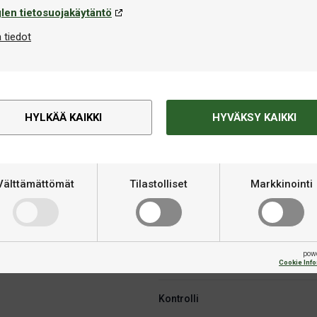
len tietosuojakäytäntö
 tiedot
HYLKÄÄ KAIKKI
HYVÄKSY KAIKKI
Tekninen informaatio
runko räjähtävään peliin
Välttämättömät
Tilastolliset
Markkinointi
Kategoria
jossa on peräti yhdeksän
 maksimaalisen nopeuden ja
Materiaali
-teknologian ansiosta rungossa
esta huolimatta. Täydellinen
pow
in hyökkäyksiin kaikista kulmista.
Merkki
Cookie Inf
Kontrolli