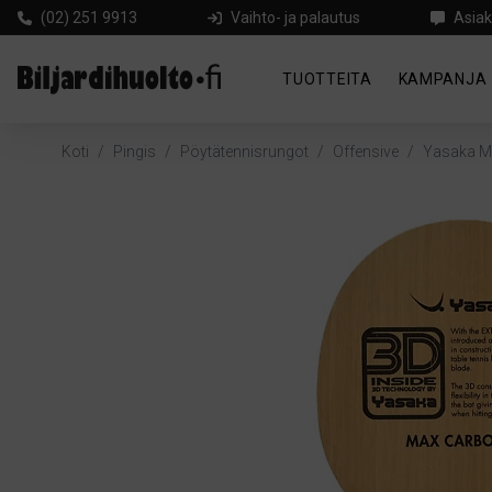
(02) 251 9913
Vaihto- ja palautus
Asiak
TUOTTEITA
KAMPANJA
Koti
/
Pingis
/
Pöytätennisrungot
/
Offensive
/
Yasaka M