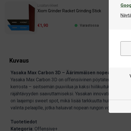
Goog
Lisätarvikkeet
Xiom Grinder Racket Grinding Stick
Näytä
€1,90
Varastossa
Kuvaus
Yasaka Max Carbon 3D – Äärimmäisen nopea offensiivi
Yasaka Max Carbon 3D on offensiivinen pöytätennisrunko, 
kerrosta – seitsemän puuviilua ja kaksi hiilikuitukerrosta
räjähtävyyden saavuttamiseksi. Yasakan innovatiivisen 3D
on laajempi sweet spot, mikä lisää tarkkuutta huippunopeud
valinta pelaajille, jotka haluavat nopean rungon voimakkaisi
Tuotetiedot
Kategoria
: Offensive+