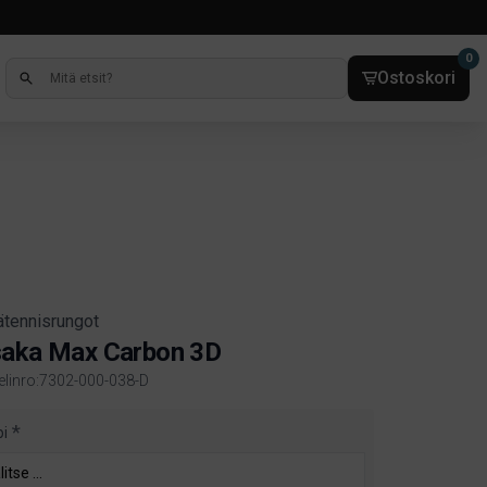
0
Ostoskori
ätennisrungot
aka Max Carbon 3D
kelinro:7302-000-038-D
ct information
pi