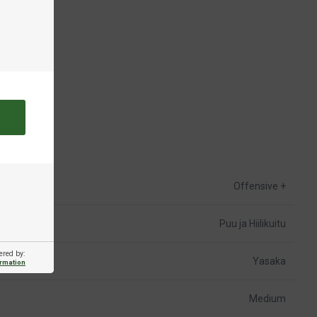
Offensive +
Puu ja Hiilikuitu
ered by:
Yasaka
ormation
Medium