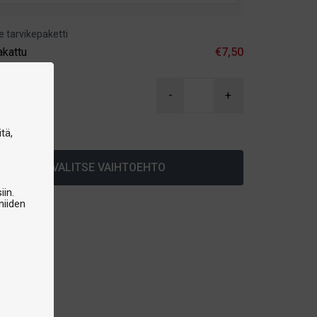
e tarvikepaketti
akattu
€7,50
90
-
+
arastossa
tä,
VALITSE VAIHTOEHTO
iin.
niiden