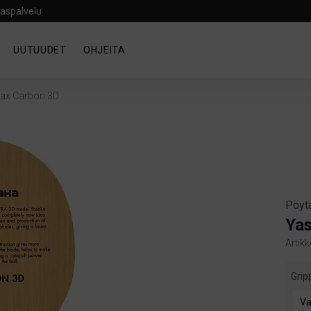
aspalvelu
UUTUUDET
OHJEITA
ax Carbon 3D
Pöyt
Yas
Artik
Produ
Grip