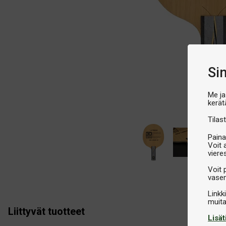
Si
Me ja
kerät
Tilast
Paina
Voit 
viere
Voit 
vasem
Linkk
Liittyvät tuotteet
Lisät