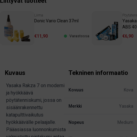
Liittyvät tuotteet
Liima
Pöytäten
Donic Vario Clean 37ml
Yasaka 
ABS 40
€11,90
€6,90
Varastossa
Kuvaus
Tekninen informaatio
Yasaka Rakza 7 on moderni
Kovuus
Kova
ja hyökkäävä
pöytätenniskumi, jossa on
Merkki
Yasaka
sisäänrakennettu
katapulttivaikutus
hyökkäävälle pelaajalle.
Nopeus
Medium
Pääasiassa luonnonkumista
valmistettu pintakumi antaa