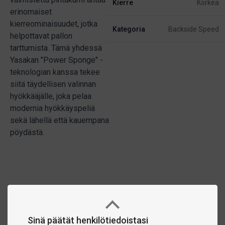
Kierre
Korkea
erinomaiset
kierreominaisuudet, jotka
Kategoria
Backside Speed
helpottavat pallon
tarttumista. Tämä yhdessä
Yasakan "Power Sponge" -
teknologian kanssa tekee
siitä täydellisen valinnan
hyökkääjälle, joka pelaa
modernia hyökkäyspeliä
sekä lähellä että kauempana
pöydästä.
Sinä päätät henkilötiedoistasi