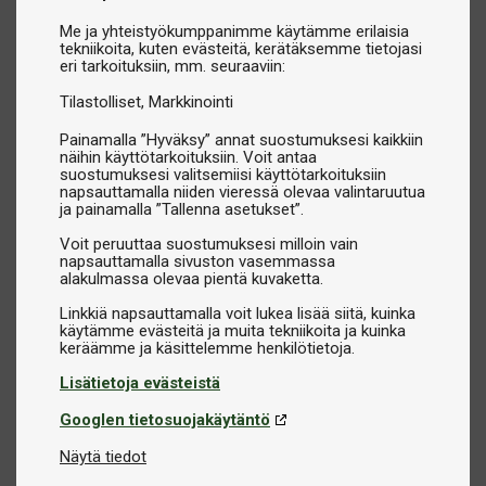
Me ja yhteistyökumppanimme käytämme erilaisia
tekniikoita, kuten evästeitä, kerätäksemme tietojasi
eri tarkoituksiin, mm. seuraaviin:
Tilastolliset
Markkinointi
Painamalla ”Hyväksy” annat suostumuksesi kaikkiin
näihin käyttötarkoituksiin. Voit antaa
suostumuksesi valitsemiisi käyttötarkoituksiin
napsauttamalla niiden vieressä olevaa valintaruutua
ja painamalla ”Tallenna asetukset”.
Voit peruuttaa suostumuksesi milloin vain
napsauttamalla sivuston vasemmassa
alakulmassa olevaa pientä kuvaketta.
Linkkiä napsauttamalla voit lukea lisää siitä, kuinka
käytämme evästeitä ja muita tekniikoita ja kuinka
Lisätietoja evästeistä
Googlen tietosuojakäytäntö
Näytä tiedot