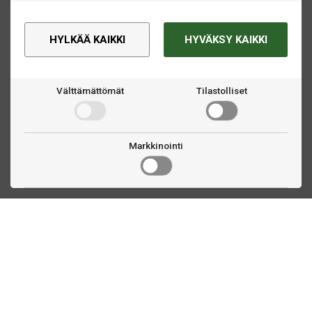
HYLKÄÄ KAIKKI
HYVÄKSY KAIKKI
Välttämättömät
Tilastolliset
Markkinointi
Ota yhteyttä
Linnankatu 33
Turku, FI