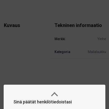
Kuvaus
Tekninen informaatio
Merkki
Yinhe
Kategoria
Mailalaukku
Sinä päätät henkilötiedoistasi