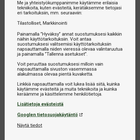
Me ja yhteistyökumppanimme käytämme erilaisia
tekniikoita, kuten evästeitä, kerätäksemme tietojasi
eri tarkoituksiin, mm. seuraaviin:
Tilastolliset
Markkinointi
Painamalla ”Hyväksy” annat suostumuksesi kaikkiin
näihin käyttötarkoituksiin. Voit antaa
suostumuksesi valitsemiisi käyttötarkoituksiin
napsauttamalla niiden vieressä olevaa valintaruutua
ja painamalla ”Tallenna asetukset”.
Voit peruuttaa suostumuksesi milloin vain
napsauttamalla sivuston vasemmassa
alakulmassa olevaa pientä kuvaketta.
Linkkiä napsauttamalla voit lukea lisää siitä, kuinka
käytämme evästeitä ja muita tekniikoita ja kuinka
Lisätietoja evästeistä
Googlen tietosuojakäytäntö
Näytä tiedot