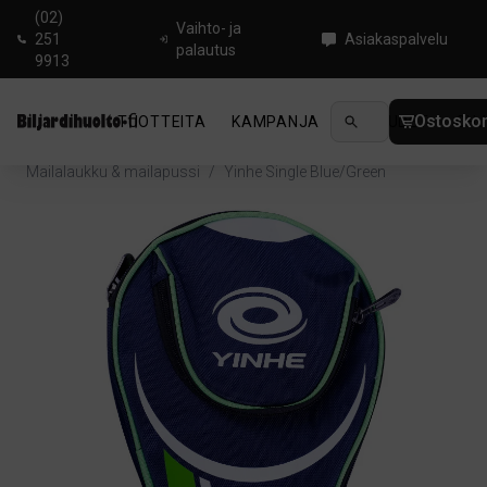
(02)
Vaihto- ja
251
Asiakaspalvelu
palautus
9913
Ostoskor
TUOTTEITA
KAMPANJA
UUTUUDET
OHJ
Koti
/
Pingis
/
Pingislaukut ja Kotelot
/
Mailalaukku & mailapussi
/
Yinhe Single Blue/Green