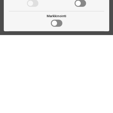
Markkinointi
Ota yhteyttä
Linnankatu 33
Turku, FI
(02) 251 9913
myynti@biljardihuolto.fi
Asiakaspalvelu