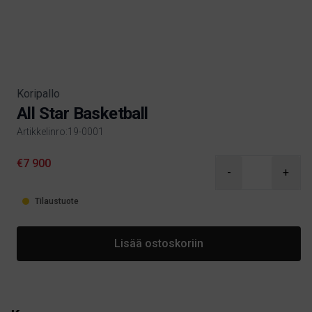
Koripallo
All Star Basketball
Artikkelinro:19-0001
Product information
€7 900
-
+
Tilaustuote
Lisää ostoskoriin