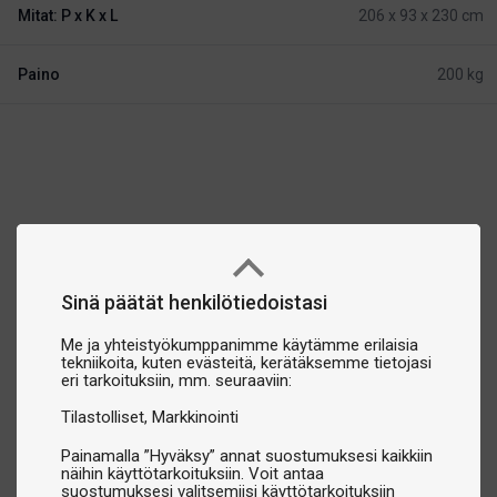
Mitat: P x K x L
206 x 93 x 230 cm
Paino
200 kg
Sinä päätät henkilötiedoistasi
Me ja yhteistyökumppanimme käytämme erilaisia
tekniikoita, kuten evästeitä, kerätäksemme tietojasi
eri tarkoituksiin, mm. seuraaviin:
Tilastolliset
Markkinointi
Painamalla ”Hyväksy” annat suostumuksesi kaikkiin
näihin käyttötarkoituksiin. Voit antaa
suostumuksesi valitsemiisi käyttötarkoituksiin