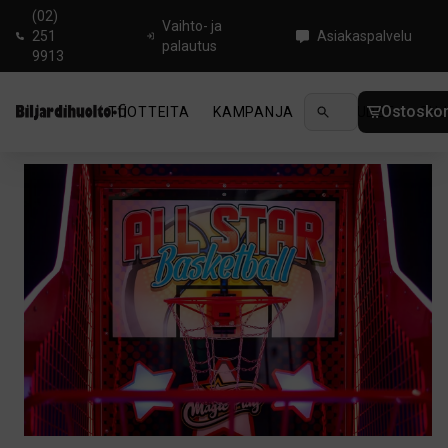
(02)
Vaihto- ja
251
Asiakaspalvelu
palautus
9913
Ostoskor
TUOTTEITA
KAMPANJA
UUTUUDET
OHJ
Koti
/
Arcade-pelit
/
All Star Basketball