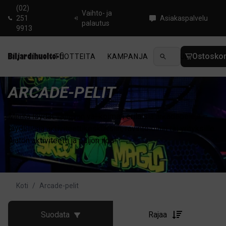
(02)
Vaihto- ja
251
Asiakaspalvelu
palautus
9913
Ostoskor
TUOTTEITA
KAMPANJA
UUTUUDET
OHJ
ARCADE-PELIT
Meiltä löydät valtavan valikoiman erilaisia arkadepelejä –
täydellisiä aktiviteettikeskuksiin, ravintoloihin tai yrityksille.
Ajaton aktiviteetti ja paljon iloa!
Koti
/
Arcade-pelit
Suodata
Rajaa