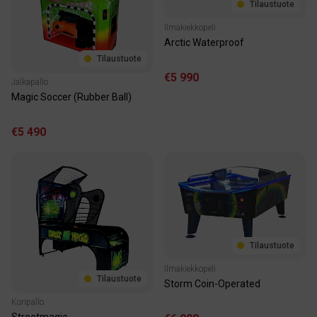
Tilaustuote
Ilmakiekkopeli
Arctic Waterproof
Tilaustuote
€5 990
Jalkapallo
Magic Soccer (Rubber Ball)
€5 490
Tilaustuote
Ilmakiekkopeli
Tilaustuote
Storm Coin-Operated
Koripallo
Streetmagic