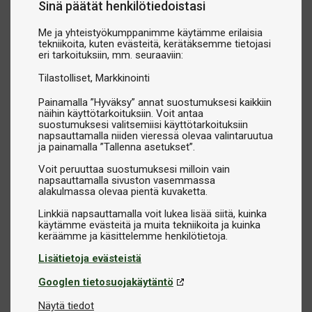
Sinä päätät henkilötiedoistasi
jalkapallopeleissä, jotka yhdistävät nopeuden ja tarkkuuden
maksimaaliseen viihteeseen.
Me ja yhteistyökumppanimme käytämme erilaisia
Video game -pelit:
Koe klassiset arcade-videopelit tai
tekniikoita, kuten evästeitä, kerätäksemme tietojasi
eri tarkoituksiin, mm. seuraaviin:
modernit uutuudet, jotka tarjoavat sekä nostalgiaa että
jännitystä.
Tilastolliset
Markkinointi
Painamalla ”Hyväksy” annat suostumuksesi kaikkiin
Arcade-pelit kaikkiin ympäristöihin
näihin käyttötarkoituksiin. Voit antaa
suostumuksesi valitsemiisi käyttötarkoituksiin
Tarjoamme arcade-pelejä, jotka sopivat eri
napsauttamalla niiden vieressä olevaa valintaruutua
käyttötarkoituksiin ja tiloihin:
ja painamalla ”Tallenna asetukset”.
Kotikäyttöön:
Luo oma pelihuoneesi, jossa koko perhe voi
Voit peruuttaa suostumuksesi milloin vain
nauttia arcade-peleistä.
napsauttamalla sivuston vasemmassa
alakulmassa olevaa pientä kuvaketta.
Yrityksiin ja kouluihin:
Täydellisiä yhteisöllisyyden
edistämiseen ja rentouttavien taukojen luomiseen.
Linkkiä napsauttamalla voit lukea lisää siitä, kuinka
käytämme evästeitä ja muita tekniikoita ja kuinka
Aktiviteettikeskuksiin ja viihdetiloihin:
Kestävä rakenne
ja pitkä käyttöikä tekevät arcade-peleistä loistavan valinnan
Lisätietoja evästeistä
kaupalliseen käyttöön.
Googlen tietosuojakäytäntö
Miksi valita arcade-pelit meiltä?
Näytä tiedot
Laaja valikoima:
Meiltä löydät sekä klassisia arcade-