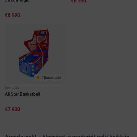
€6 990
€6 990
Tilaustuote
Koripallo
All Star Basketball
€7 900
Arcade-pelit – klassiset ja modernit pelit kaikkiin