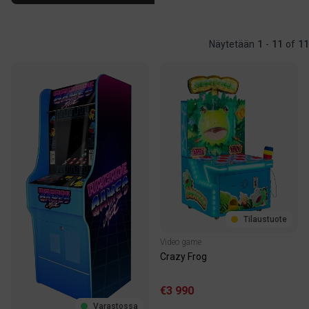
Näytetään
1
-
11
of
11
Tilaustuote
Video game
Crazy Frog
€3 990
Varastossa