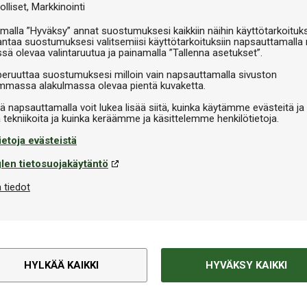
V
olliset
Markkinointi
malla ”Hyväksy” annat suostumuksesi kaikkiin näihin käyttötarkoituks
antaa suostumuksesi valitsemiisi käyttötarkoituksiin napsauttamalla 
ssä olevaa valintaruutua ja painamalla ”Tallenna asetukset”.
peruuttaa suostumuksesi milloin vain napsauttamalla sivuston
massa alakulmassa olevaa pientä kuvaketta.
iä napsauttamalla voit lukea lisää siitä, kuinka käytämme evästeitä ja
ietoja evästeistä
len tietosuojakäytäntö
 tiedot
HYLKÄÄ KAIKKI
HYVÄKSY KAIKKI
Tekninen informaatio