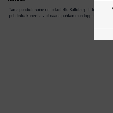
Tämä puhdistusaine on tarkoitettu Ballstar-puhdistuskoneel
puhdistuskoneella voit saada puhtaimman lopputuloksen.