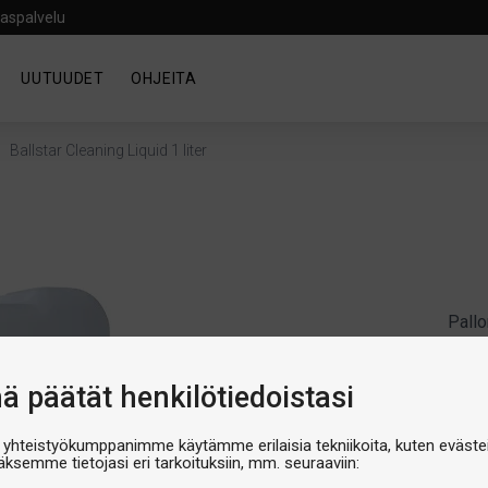
aspalvelu
UUTUUDET
OHJEITA
/
Ballstar Cleaning Liquid 1 liter
Pall
Bal
Artik
nä päätät henkilötiedoistasi
Produ
€29,
 yhteistyökumppanimme käytämme erilaisia tekniikoita, kuten evästei
äksemme tietojasi eri tarkoituksiin, mm. seuraaviin: