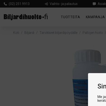
(02) 251 9913
Vaihto- ja palautus
Asiak
TUOTTEITA
KAMPANJA
Koti
/
Biljardi
/
Tarvikkeet biljardipöydälle
/
Pallojen hoito
Si
Me ja
kerät