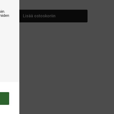
arastossa
iin.
niiden
Lisää ostoskoriin