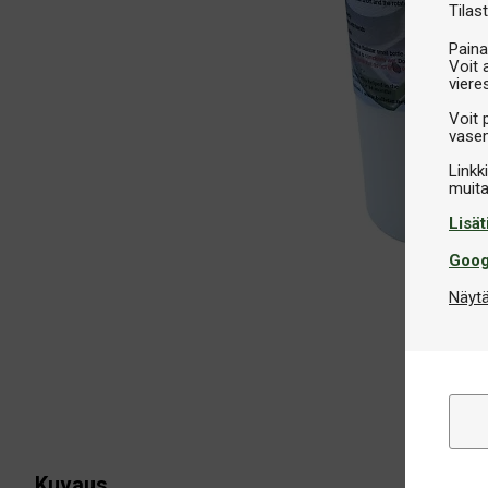
Tilast
Paina
Voit 
viere
Voit 
vasem
Linkk
Lisät
Goog
Näytä
Kuvaus