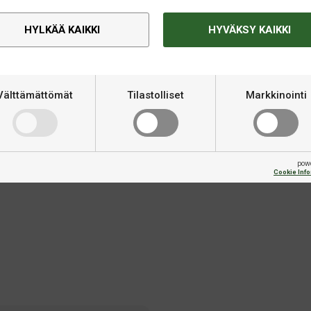
Pallonpuhdistus
Disk Pad for Ballstar 3-pack
HYLKÄÄ KAIKKI
HYVÄKSY KAIKKI
Varastossa
€39,90
lstar Pro 3-pack
Välttämättömät
Tilastolliset
Markkinointi
pow
Cookie Inf