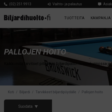
(02) 251 9913
Vaihto- ja palautus
Asiak
TUOTTEITA
KAMPANJA
PALLOJEN HOITO
Kaikki mitä tarvitset pitämään biljardipallot huippukunnossa
Koti
/
Biljardi
/
Tarvikkeet biljardipöydälle
/
Pallojen hoito
Suodata