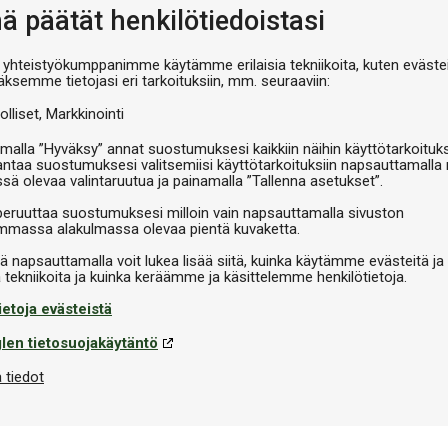
nä päätät henkilötiedoistasi
 yhteistyökumppanimme käytämme erilaisia tekniikoita, kuten evästei
äksemme tietojasi eri tarkoituksiin, mm. seuraaviin:
olliset
Markkinointi
malla ”Hyväksy” annat suostumuksesi kaikkiin näihin käyttötarkoituks
Varastossa
antaa suostumuksesi valitsemiisi käyttötarkoituksiin napsauttamalla 
Pallonpuhdistus
ssä olevaa valintaruutua ja painamalla ”Tallenna asetukset”.
Aramith Ball Cleaner 250 ml
peruuttaa suostumuksesi milloin vain napsauttamalla sivuston
storer 250 ml
massa alakulmassa olevaa pientä kuvaketta.
€12,90
iä napsauttamalla voit lukea lisää siitä, kuinka käytämme evästeitä ja
ietoja evästeistä
len tietosuojakäytäntö
 tiedot