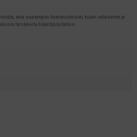
mioista, aina suurempiin lisävarusteisiin, kuten valaisimiin ja
isia tarvikkeita biljardipöydällesi.
välineidesi käyttöiän pidentämiseen.