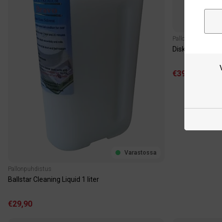
Pallonpuhdistus
Disk Pad for Bal
€39,90
Varastossa
Pallonpuhdistus
Ballstar Cleaning Liquid 1 liter
€29,90