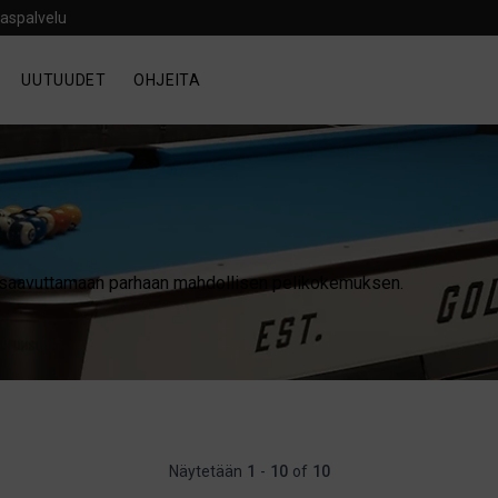
aspalvelu
UUTUUDET
OHJEITA
 ja saavuttamaan parhaan mahdollisen pelikokemuksen.
Näytetään
1
-
10
of
10