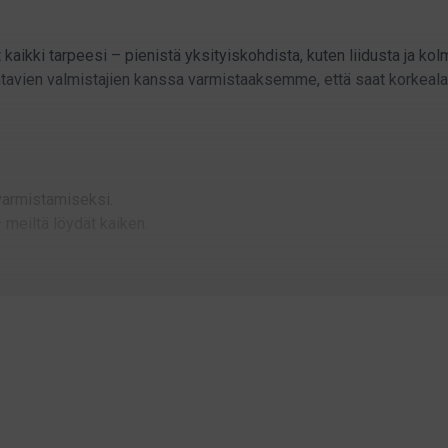
t kaikki tarpeesi – pienistä yksityiskohdista, kuten liidusta ja kol
avien valmistajien kanssa varmistaaksemme, että saat korkealaatu
varmistamiseksi.
 meiltä löydät kaiken.
.
keet järjestyksessä.
nen peliä.
dän puhdistusaineet ja vallikumit – kaikki tarvittava pöytäsi ja 