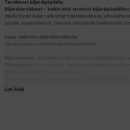
Tarvikkeet biljardipöydälle:
Biljarditarvikkeet – kaikki mitä tarvitset biljardipöydällesi
Meiltä löydät laajan valikoiman biljarditarvikkeita, jotka kattava
pöydän suojapeitteisiin. Teemme yhteistyötä markkinoiden joht
Laaja valikoima biljarditarvikkeita
Tässä muutamia esimerkkejä tarjonnastamme:
Biljardilamput:
Optimaalisen näkyvyyden ja pelikokemuksen 
Biljardipallot:
Pool-, snooker-, pyramidi- ja carambole-pallot –
Verka:
Pidä pöytäsi huippukunnossa.
Pöyden peitteet:
Suojaa biljardipöytäsi pölyltä ja kulumiselta
Pöytätennislevyt:
Muunna biljardipöytäsi pingispöydäksi.
Lue lisää
Kepintelineet ja säilytyslaatikot:
Pidä biljardikepit ja tarvik
Liidut ja liidunpidikkeet:
Maksimoi lyöntiesi tarkkuus.
Kolmiot ja rackit:
Pallojen nopeaan ja helppoon asetteluun en
Huoltotarvikkeet:
Mehiläisvaha, pallojen puhdistusaineet, pöy
Erikoistarvikkeet eri pelityypeille