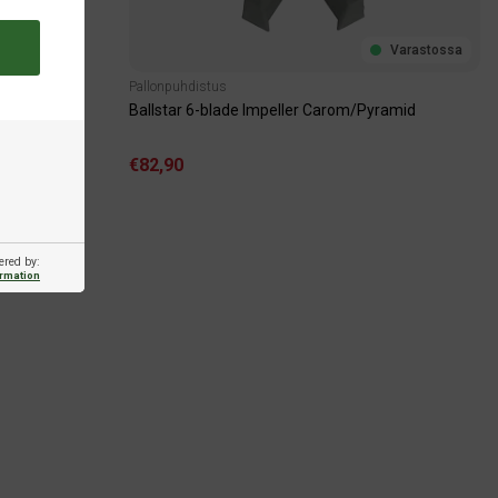
Varastossa
Pallonpuhdistus
Ballstar 6-blade Impeller Carom/Pyramid
€82,90
ered by:
ormation