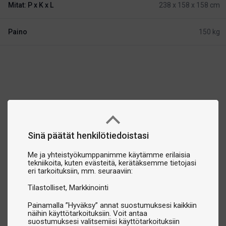
Mitat: P x K x L
238 x 158 x 158 cm
Paino
150 kg
Sinä päätät henkilötiedoistasi
Me ja yhteistyökumppanimme käytämme erilaisia
tekniikoita, kuten evästeitä, kerätäksemme tietojasi
eri tarkoituksiin, mm. seuraaviin:
Tilastolliset
Markkinointi
Painamalla ”Hyväksy” annat suostumuksesi kaikkiin
näihin käyttötarkoituksiin. Voit antaa
suostumuksesi valitsemiisi käyttötarkoituksiin