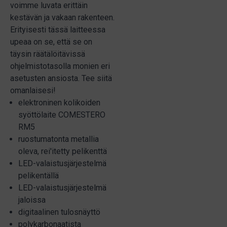
voimme luvata erittäin
kestävän ja vakaan rakenteen.
Erityisesti tässä laitteessa
upeaa on se, että se on
täysin räätälöitävissä
ohjelmistotasolla monien eri
asetusten ansiosta. Tee siitä
omanlaisesi!
elektroninen kolikoiden
syöttölaite COMESTERO
RM5
ruostumatonta metallia
oleva, rei'itetty pelikenttä
LED-valaistusjärjestelmä
pelikentällä
LED-valaistusjärjestelmä
jaloissa
digitaalinen tulosnäyttö
polykarbonaatista