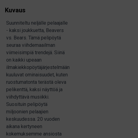
Kuvaus
Suunniteltu neljälle pelaajalle
- kaksi joukkuetta, Beavers
vs. Bears. Tämä pelipöytä
seuraa viihdemaailman
viimeisimpiä trendejä. Siinä
on kaikki upeaan
ilmakiekkopöytäjärjestelmään
kuuluvat ominaisuudet, kuten
ruostumatonta terästä oleva
pelikenttä, kaksi näyttöä ja
viihdyttävä musiikki.
Suosituin pelipöytä
miljoonien pelaajien
keskuudessa. 20 vuoden
aikana kertyneen
kokemuksemme ansiosta