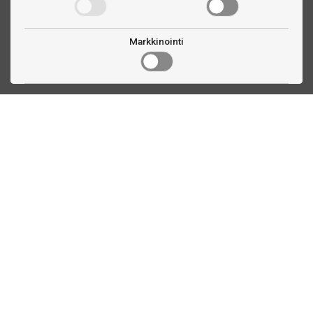
Markkinointi
Ota yhteyttä
Linnankatu 33
Turku, FI
(02) 251 9913
myynti@biljardihuolto.fi
Asiakaspalvelu