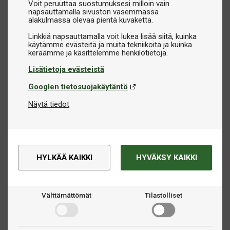
Voit peruuttaa suostumuksesi milloin vain
pöytäsi ja välineidesi käyttöiän pidentämiseen.
napsauttamalla sivuston vasemmassa
alakulmassa olevaa pientä kuvaketta.
Erikoistarvikkeet eri pelityypeille
Linkkiä napsauttamalla voit lukea lisää siitä, kuinka
Olitpa poolin, snookerin, carambolen tai pyramidin ystävä,
käytämme evästeitä ja muita tekniikoita ja kuinka
löydät meiltä sopivat tarvikkeet:
Lisätietoja evästeistä
Pool-pallot ja pool-merkinnät:
Klassista
Googlen tietosuojakäytäntö
biljardikokemusta varten.
Snooker-pallot:
Täydelliset snooker-pöydille.
Näytä tiedot
Carambole-pallot:
Tyylikkäälle pelivaihtoehdolle ilman
reikiä.
Bocceta-pallot:
Pelaajille, jotka haluavat vaihtelua
peleihinsä.
HYLKÄÄ KAIKKI
HYVÄKSY KAIKKI
Korkea laatu johtavilta valmistajilta
Tarjoamme tarvikkeita markkinoiden arvostetuimmilta
Välttämättömät
Tilastolliset
valmistajilta, jotta biljardikokemuksesi olisi mahdollisimman
korkealaatuinen. Valikoimastamme löydät tuotteita
tunnetuilta merkeiltä, kuten
Brunswick
,
Buffalo
,
Predator
,