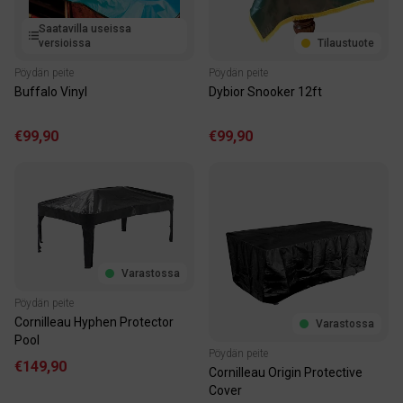
Saatavilla useissa
versioissa
Tilaustuote
Pöydän peite
Pöydän peite
Buffalo Vinyl
Dybior Snooker 12ft
€99,90
€99,90
Varastossa
Pöydän peite
Cornilleau Hyphen Protector
Varastossa
Pool
Pöydän peite
€149,90
Cornilleau Origin Protective
Cover