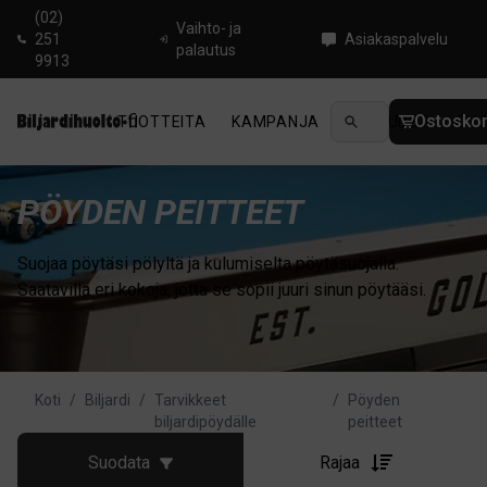
(02)
Vaihto- ja
251
Asiakaspalvelu
palautus
9913
Ostoskor
TUOTTEITA
KAMPANJA
UUTUUDET
OHJ
PÖYDEN PEITTEET
Suojaa pöytäsi pölyltä ja kulumiselta pöytäsuojalla.
Saatavilla eri kokoja, jotta se sopii juuri sinun pöytääsi.
Koti
/
Biljardi
/
Tarvikkeet
/
Pöyden
biljardipöydälle
peitteet
Suodata
Rajaa