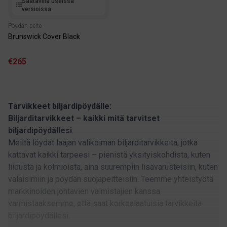
Saatavilla useissa
versioissa
Pöydän peite
Brunswick Cover Black
€265
Tarvikkeet biljardipöydälle:
Biljarditarvikkeet – kaikki mitä tarvitset
biljardipöydällesi
Meiltä löydät laajan valikoiman biljarditarvikkeita, jotka
kattavat kaikki tarpeesi – pienistä yksityiskohdista, kuten
liidusta ja kolmioista, aina suurempiin lisävarusteisiin, kuten
valaisimiin ja pöydän suojapeitteisiin. Teemme yhteistyötä
markkinoiden johtavien valmistajien kanssa
varmistaaksemme, että saat korkealaatuisia tarvikkeita
biljardipöydällesi.