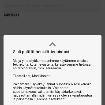
Laaja valikoima biljarditarvikkeita
Tässä muutamia esimerkkejä tarjonnastamme:
Lue lisää
Biljardilamput:
Optimaalisen näkyvyyden ja
pelikokemuksen varmistamiseksi.
Biljardipallot:
Pool-, snooker-, pyramidi- ja carambole-
pallot – meiltä löydät kaiken.
Verka:
Pidä pöytäsi huippukunnossa.
Pöyden peitteet:
Suojaa biljardipöytäsi pölyltä ja
Sinä päätät henkilötiedoistasi
kulumiselta.
Me ja yhteistyökumppanimme käytämme erilaisia
Pöytätennislevyt:
Muunna biljardipöytäsi pingispöydäksi.
tekniikoita, kuten evästeitä, kerätäksemme tietojasi
Kepintelineet ja säilytyslaatikot:
Pidä biljardikepit ja
eri tarkoituksiin, mm. seuraaviin:
tarvikkeet järjestyksessä.
Tilastolliset
Markkinointi
Liidut ja liidunpidikkeet:
Maksimoi lyöntiesi tarkkuus.
Painamalla ”Hyväksy” annat suostumuksesi kaikkiin
Kolmiot ja rackit:
Pallojen nopeaan ja helppoon asetteluun
näihin käyttötarkoituksiin. Voit antaa
ennen peliä.
suostumuksesi valitsemiisi käyttötarkoituksiin
napsauttamalla niiden vieressä olevaa valintaruutua
Huoltotarvikkeet:
Mehiläisvaha, pallojen puhdistusaineet,
ja painamalla ”Tallenna asetukset”.
pöydän puhdistusaineet ja vallikumit – kaikki tarvittava